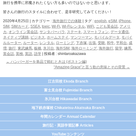
旅行を携帯に邪魔されたくない方も多いのではないかと思います。
皆さんの旅行のスタイルに合わせて、是非研究してみてください！
2020年4月25日
|
カテゴリー :
海外旅行での体験
|
タグ :
english
,
eSIM
,
iPhone
,
SIM
,
SIMカード
,
SSEA
,
toeic
,
Wi-Fi
,
Wi-Fiレンタル
,
WiFi
,
こども英会話
,
アメリ
カ
,
オンライン英会話
,
サンタバーバラ
,
ステーキ
,
スマートフォン
,
データ通信
,
ネイティブ講師
,
ビジネス
,
ホームステイ
,
マンツーマン
,
モバイルデータ
,
モバイ
ルルーター
,
ルーター
,
レンタル
,
ローミング
,
下赤塚
,
出張
,
受験
,
和牛
,
平和台
,
成
増
,
旅行
,
東武練馬
,
板橋
,
氷川台
,
海外SIM
,
海外ローミング
,
海外旅行
,
留学
,
練馬
,
英会話
,
英検
,
英語
,
語学
|
投稿者 : shintaroakazawa
←
ハンバーガーを単品で頼むときは (ボストン編)
“Amazing Grace”と言う歌の意味とその背景
→
江古田校 Ekoda Branch
富士見台校 Fujimidai Branch
氷川台校 Hikawadai Branch
地下鉄赤塚校 Chikatetsu-Akatsuka Branch
年間カレンダー Annual Calendar
旅行記・英語学習記事 Articles
YouTubeコンテンツ