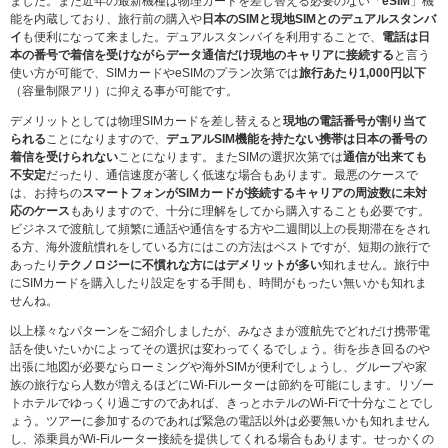
ました。また近年の最新機種は物理カードを差し替える必要のない「
eSIM
」機
能を内蔵しており、旅行前の購入や
日本のSIMと現地SIMとのデュアルスタンバ
イ
も便利になって来ました。デュアルスタンバイを利用することで、
電話は日
本の番号で着信を受けながらデータ通信だけ現地のキャリアに接続する
と言う
使い方が可能で、SIMカードやeSIMのプラン次第では
旅行あたり1,000円以下
（容量制限アリ）に抑える事が可能です。
デメリットとしては物理SIMカードを差し替えると
現地の電話番号が割り当て
られる
ことになりますので、
デュアルSIM機能を持たない携帯は日本の番号の
着信を受けられない
ことになります。またSIMの選択次第では
通信が出来ても
不安定
だったり、通信速度が著しく低速な場合もあります。最悪のケースで
は、お持ちの
スマートフォンがSIMカードが接続するキャリアの周波数に未対
応のケース
もありますので、十分に理解をしてから購入することも必要です。
ビジネスで渡航して頻繁に通話や通信をする方や二週間以上の長期滞在をされ
る方、海外渡航慣れをしている方にはこの方法はベストですが、短期の旅行で
あったり
テクノロジーに不慣れな方にはデメリットが多い
知れません。旅行中
にSIMカードを購入したり設定をする手間も、時間がもったい無いかも知れま
せんね。
以上様々なパターンをご紹介しましたが、みなさまが渡航先でどれだけ携帯電
話を使いたいかによってその選択は変わってくるでしょう。街を歩き回るのや
出張に地図が必要ならローミングや海外SIMが便利でしょうし、グループや家
族の旅行なら人数が増えるほどにWi-Fiルーターは節約を可能にします。リゾー
トホテルでゆっくり過ごすのであれば、きっとホテルのWi-Fiで十分なことでし
ょう。ツアーに参加するのであれば緊急の電話以外は必要無いかも知れません
し、添乗員がWi-Fiルーター接続を提供してくれる場合もあります。せっかくの