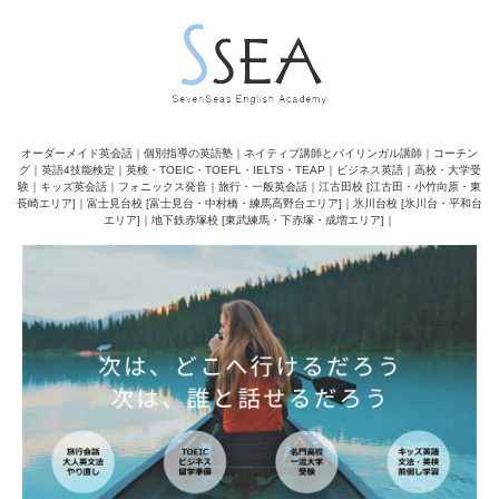
オーダーメイド英会話｜個別指導の英語塾｜ネイティブ講師とバイリンガル講師｜コーチン
グ｜英語4技能検定｜英検・TOEIC・TOEFL・IELTS・TEAP｜ビジネス英語｜高校・大学受
験｜キッズ英会話｜フォニックス発音｜旅行・一般英会話｜江古田校 [江古田・小竹向原・東
長崎エリア]｜富士見台校 [富士見台・中村橋・練馬高野台エリア]｜氷川台校 [氷川台・平和台
エリア]｜地下鉄赤塚校 [東武練馬・下赤塚・成増エリア]｜