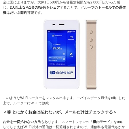
金は国によりますが、大体1日500円から容量無制限なら2,000円といった感
じ。
2人以上なら1台のWi-Fiをシェア
することで、グループの
トータルでの通信
費はだいぶ節約可能
です。
このようなWi-Fiルーターをレンタル出来ます。モバイルデータ通信をoffにした
上で、ルーターにWi-Fiで接続
＜④ とにかくお金は払わないが、メールだけはチェックする＞
お金を一切払わない方法
もあります。スマートフォンの「
機内モード
」をonに
してしまえばWi-Fi以外の通信は一切遮断されますので、通信料も電話代もかか