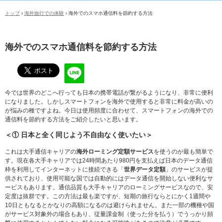
トップ
›
海外旅行での体験
›
海外でのスマホ通信料を節約する方法
海外でのスマホ通信料を節約する方法
今では世界のどこへ行っても日本の携帯電話が繋がるようになり、非常に便利
になりました。しかしスマートフォンを海外で使用すると非常に料金が高いの
が悩みの種ですよね。今日は使用頻度に合わせて、スマートフォンの海外での
通信料を節約する方法をご紹介したいと思います。
＜① 日本と全く同じよう不自由なく使いたい＞
これは大手通信キャリアの
海外ローミング定額サービス
を使うのが最も簡単で
す。現在各大手キャリアでは24時間あたり980円を支払えば日本のデータ通信
枠を利用してインターネットに接続できる「
世界データ定額
」のサービスが提
供されており、使用可能な国では自動的にはデータ通信を開始しない便利なサ
ービスもあります。通信品質も大手キャリアのローミングサービスなので、安
定度は抜群です。この方法は最も楽ですが、短期の旅行ならとにかく1週間や
10日ともなるとかなりの高額になるのは避けられません。また一部の機種や国
がサービス対象外の場合もあり、従量課金制（使った分を払う）でうっかり頻