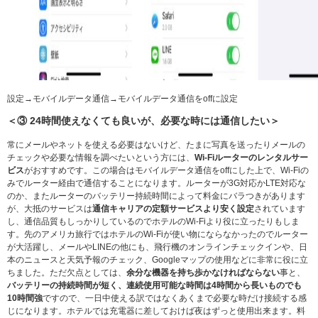
設定→モバイルデータ通信→モバイルデータ通信をoffに設定
＜③ 24時間使えなくても良いが、必要な時には通信したい＞
常にメールやネットを使える必要はないけど、たまに写真を送ったりメールの
チェックや必要な情報を調べたいという方には、
Wi-Fiルーターのレンタルサー
ビス
がおすすめです。この場合はモバイルデータ通信をoffにした上で、Wi-Fiの
みでルーター経由で通信することになります。ルーターが3G対応かLTE対応な
のか、またルーターのバッテリー持続時間によって料金にバラつきがあります
が、大抵のサービスは
通信キャリアの定額サービスより安く設定
されています
し、通信品質もしっかりしているのでホテルのWi-Fiより役に立ったりもしま
す。先のアメリカ旅行ではホテルのWi-Fiが使い物にならなかったのでルーター
が大活躍し、メールやLINEの他にも、飛行機のオンラインチェックインや、日
本のニュースと天気予報のチェック、Googleマップの使用などに非常に役に立
ちました。ただ欠点としては、
余分な機器を持ち歩かなければならない
事と、
バッテリーの持続時間が短く、連続使用可能な時間は4時間から長いものでも
10時間強
ですので、一日中使える訳ではなくあくまで必要な時だけ接続する感
じになります。ホテルでは充電器に差しておけば夜はずっと使用出来ます。料