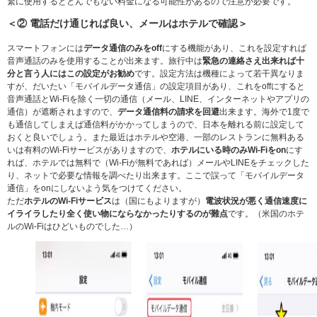
繁に使用するととんでもない料金になる可能性があるので注意が必要です。
＜② 電話だけ通じれば良い、メールはホテルで確認＞
スマートフォンには
データ通信のみをoff
にする機能があり、これを設定すれば
音声通話のみを使用することが出来ます。旅行中は
緊急の連絡さえ出来れば十
分と言う人にはこの設定がお勧め
です。設定方法は機種によって若干異なりま
すが、だいたい「モバイルデータ通信」の設定項目があり、これをoffにすると
音声通話とWi-Fiを除く一切の通信（メール、LINE、インターネットやアプリの
通信）が遮断されますので、
データ通信料の請求を回避
出来ます。海外で1度で
も通信してしまえば通信料がかかってしまうので、日本を離れる前に設定して
おくと良いでしょう。また最近はホテルや空港、一部のレストランに無料ある
いは有料のWi-Fiサービスがありますので、
ホテルにいる時のみWi-Fiをon
にす
れば、ホテルでは無料で（Wi-Fiが無料であれば）メールやLINEをチェックした
り、ネットで必要な情報を調べたり出来ます。ここで誤って「モバイルデータ
通信」をonにしないよう気をつけてください。
ただ
ホテルのWi-Fiサービス
は（国にもよりますが）
電波状況が悪く通信速度に
イライラしたり全く使い物にならなかったりするのが難点
です。（米国のホテ
ルのWi-Fiはひどいものでした…）