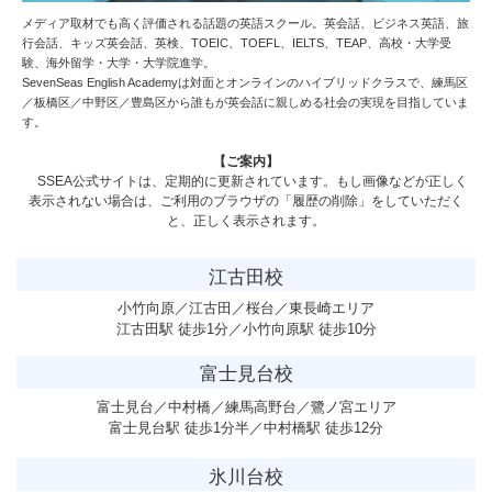
メディア取材でも高く評価される話題の英語スクール。英会話、ビジネス英語、旅
行会話、キッズ英会話、英検、TOEIC、TOEFL、IELTS、TEAP、高校・大学受
験、海外留学・大学・大学院進学。
SevenSeas English Academy
は対面とオンラインのハイブリッドクラスで、練馬区
／板橋区／中野区／豊島区から誰もが英会話に親しめる社会の実現を目指していま
す。
【ご案内】
SSEA公式サイトは、定期的に更新されています。もし画像などが正しく
表示されない場合は、ご利用のブラウザの「履歴の削除」をしていただく
と、正しく表示されます。
江古田校
小竹向原／江古田／桜台／東長崎エリア
江古田駅 徒歩1分／小竹向原駅 徒歩10分
富士見台校
富士見台／中村橋／練馬高野台／鷺ノ宮エリア
富士見台駅 徒歩1分半／中村橋駅 徒歩12分
氷川台校