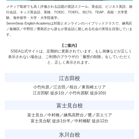
メディア取材でも高く評価される話題の英語スクール。英会話、ビジネス英語、旅
行会話、キッズ英会話、英検、TOEIC、TOEFL、IELTS、TEAP、高校・大学受
験、海外留学・大学・大学院進学。
SevenSeas English Academy
は対面とオンラインのハイブリッドクラスで、練馬区
／板橋区／中野区／豊島区から誰もが英会話に親しめる社会の実現を目指していま
す。
【ご案内】
SSEA公式サイトは、定期的に更新されています。もし画像などが正しく
表示されない場合は、ご利用のブラウザの「履歴の削除」をしていただく
と、正しく表示されます。
江古田校
小竹向原／江古田／桜台／東長崎エリア
江古田駅 徒歩1分／小竹向原駅 徒歩10分
富士見台校
富士見台／中村橋／練馬高野台／鷺ノ宮エリア
富士見台駅 徒歩1分半／中村橋駅 徒歩12分
氷川台校