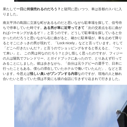
果たして
一日に何個売れるのだろう？
と疑問に思いつつ、車は首都のスバに入
りました。
南太平洋の島国に立派な町があるものだと思いながら駐車場を探して、信号待
ちで停車していた時です。
ある男が車に近寄ってきて
「次の交差点を右に曲が
ればパーキングがあるぞ！」と言うのです。どうして駐車場を探していると分
かったのだろうと思いながら右に曲がると、確かに駐車場が。車を止めて降り
るとそこにさっきの男が現れて、「Lock nicely.」などと言っています。そして
「どこへ行きたいんだ？」と言うのでショッピングをすると答えると、「つい
て来い」と。 この男は何なのだろう？と少し怪しく思ったのですが、フィジー
の人は陽気でフレンドリー、とガイドブックにあったので、とりあえず行って
みることにしました。彼は歩きながら、「自分は元ラグビーの選手で、日本に
行ったこともある。僕らの滞在していたホテルで働いていたんだ」、などと言
います。今思えば
怪しい臭いがプンプンする内容
なのですが、現地の人と触れ
合いたいと思っていた僕は不覚にも彼の会話に引きずり込まれて行きました。