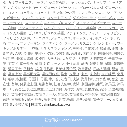
ダ
,
カリフォルニア
,
キッズ
,
キッズ英会話
,
キャッシュレス
,
キャリア
,
キャリア
アップ
,
クレジットカード
,
グローバリゼーション
,
グローバル人材
,
グローバル
化
,
コスト
,
コーラル・コースト
,
サンタバーバラ
,
サンフランシスコ
,
シニア
,
シ
ンガポール
,
シングリッシュ
,
スタートアップ
,
ダイバーシティ
,
ツーリズム
,
ニュ
ージーランド
,
ネイティブ
,
ネイティブキャンプ
,
ネイティブスピーカー
,
ネイテ
ィブ講師
,
ノンネイティブ
,
ハイブリッド
,
ハイブリッド英会話
,
バイリンガル
,
バ
イリンガル講師
,
ビジネス
,
ビジネス英語
,
ファイナンス
,
フィジー
,
フィリピン
,
フィリピン人講師
,
フォニクス
,
フォニックス
,
ホームステイ
,
ボストン
,
ボラれ
る
,
マネー
,
マンツーマン
,
ライティング
,
ラーメン
,
リスニング
,
レンタカー
,
ワー
キングホリデー
,
下赤塚
,
世界大学ランキング
,
中村橋
,
予備校
,
付加価値
,
企業
,
個
別指導
,
入試
,
公用語
,
効率化
,
受験
,
受験対策
,
合理化
,
国内留学
,
国際免許
,
国際免
許証
,
塾
,
外国人講師
,
多様性
,
大学入試
,
大学受験
,
大学院
,
大学院留学
,
子供英会
話
,
子育て
,
富士見台
,
対面
,
対面レッスン
,
小竹向原
,
就活
,
就活対策
,
就職
,
就職活
動
,
帰国子女
,
平和台
,
成増
,
手数料
,
政治経済学部
,
教員養成
,
日本人講師
,
早大
,
早
慶
,
早慶上智
,
早稲田大学
,
早稲田政経
,
昇進
,
木彫り
,
東京
,
東京都
,
東武練馬
,
東長
崎
,
板橋
,
板橋区
,
母国語
,
母語
,
氷川台
,
江古田
,
決済
,
海外旅行
,
海外留学
,
独立
,
生
産性
,
留学
,
発展途上国
,
短期留学
,
社会人留学
,
税関
,
米国留学
,
練馬
,
練馬区
,
練馬
春日町
,
英会話
,
英会話教室
,
英会話講師
,
英作文
,
英検
,
英検対策
,
英語
,
英語4技能
検定
,
英語4技能試験
,
英語スクール
,
英語塾
,
英語教員
,
英語教室
,
英語民間検定
,
言語
,
言語教育
,
記述
,
語学
,
語学留学
,
起業
,
転職
,
通学
,
金融
,
電子マネー
,
面接
,
面
接対策
,
高校入試
|
投稿者 : shintaroakazawa
江古田校 Ekoda Branch