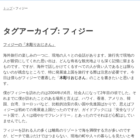
トップ
›
フィジー
タグアーカイブ:
フィジー
フィジーの「木彫りおじさん」
海外旅行の楽しみの一つに、現地の人々との会話があります。旅行先で現地の
人が親切にしてくれた思い出は、どんな有名な観光地よりも深く記憶に留まる
ものです。ですが、海外で話しかけてくるすべての人が良い人であるとは限ら
ないのが残念なところで、特に発展途上国を旅行する際は注意が必要です。今
日は僕らがフィジーで遭遇した「
木彫りおじさん
」のことを書きたいと思いま
す。
僕がフィジーを訪れたのは2004年の6月、社会人になって2年目の頃でした。そ
れまでに僕が訪れたことのある場所と言えば、ハワイ、香港、アメリカ、韓
国、台湾、ヨーロッパなど、比較的治安の良い国や先進国ばかりで、思えばフ
ィジーは初めての発展途上国だったのですが、ガイドブックには「安全なリゾ
ート国で、人々は穏やかでフレンドリー」とあったのでそれほど心配はしてい
ませんでした。
フィジーを訪れる人の多くは離島のリゾートで海を満喫する方が多いのです
が、ビーチで遊ぶだけではつまらない、現地の町や人々の暮らしを見たいと考