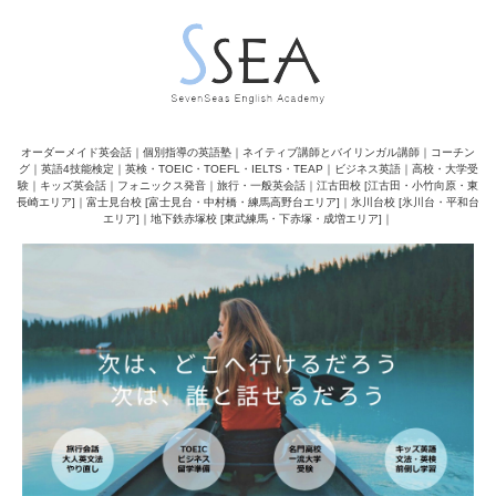
オーダーメイド英会話｜個別指導の英語塾｜ネイティブ講師とバイリンガル講師｜コーチン
グ｜英語4技能検定｜英検・TOEIC・TOEFL・IELTS・TEAP｜ビジネス英語｜高校・大学受
験｜キッズ英会話｜フォニックス発音｜旅行・一般英会話｜江古田校 [江古田・小竹向原・東
長崎エリア]｜富士見台校 [富士見台・中村橋・練馬高野台エリア]｜氷川台校 [氷川台・平和台
エリア]｜地下鉄赤塚校 [東武練馬・下赤塚・成増エリア]｜