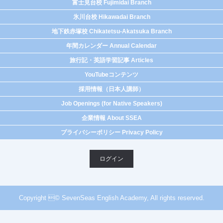
富士見台校 Fujimidai Branch
氷川台校 Hikawadai Branch
地下鉄赤塚校 Chikatetsu-Akatsuka Branch
年間カレンダー Annual Calendar
旅行記・英語学習記事 Articles
YouTubeコンテンツ
採用情報（日本人講師）
Job Openings (for Native Speakers)
企業情報 About SSEA
プライバシーポリシー Privacy Policy
ログイン
Copyright © SevenSeas English Academy, All rights reserved.