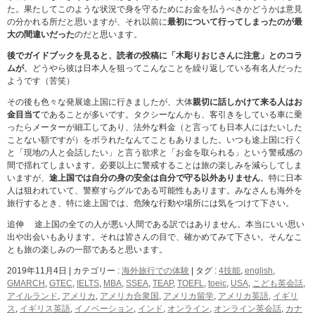
た。果たしてこのような状況で身を守るためにお金を払うべきかどうかは意見
の分かれる所だと思いますが、それ以前に
最初について行ってしまったのが最
大の間違いだった
のだと思います。
後でガイドブックを見ると、読者の投稿に「木彫りおじさんに注意」とのコラ
ムが
。どうやら彼は日本人を狙ってこんなことを繰り返している有名人だった
ようです（苦笑）
その後も色々な発展途上国に行きましたが、大体
親切に話しかけて来る人はお
金目当て
であることが多いです。タクシーなんかも、客引きをしている車に乗
ったらメーターが細工してあり、法外な料金（と言っても日本人にはたいした
ことない額ですが）をボラれたなんてこともありました。いつも途上国に行く
と「現地の人と会話したい」と言う欲求と「お金を取られる」という警戒感の
間で揺れてしまいます。必要以上に警戒することは旅の楽しみを減らしてしま
いますが、
途上国では自分の身の安全は自分で守る以外ありません
。特に日本
人は狙われていて、警察すらグルである可能性もあります。みなさんも海外を
旅行するとき、特に途上国では、危険な行動や場所には気をつけて下さい。
追伸 途上国の全ての人が悪い人間である訳ではありません。本当にいい思い
出や出会いもあります。それは皆さんの目で、確かめてみて下さい。そんなこ
とも旅の楽しみの一部であると思います。
2019年11月4日
|
カテゴリー :
海外旅行での体験
|
タグ :
4技能
,
english
,
GMARCH
,
GTEC
,
IELTS
,
MBA
,
SSEA
,
TEAP
,
TOEFL
,
toeic
,
USA
,
こども英会話
,
アイルランド
,
アメリカ
,
アメリカ合衆国
,
アメリカ留学
,
アメリカ英語
,
イギリ
ス
,
イギリス英語
,
イノベーション
,
インド
,
オンライン
,
オンライン英会話
,
カナ