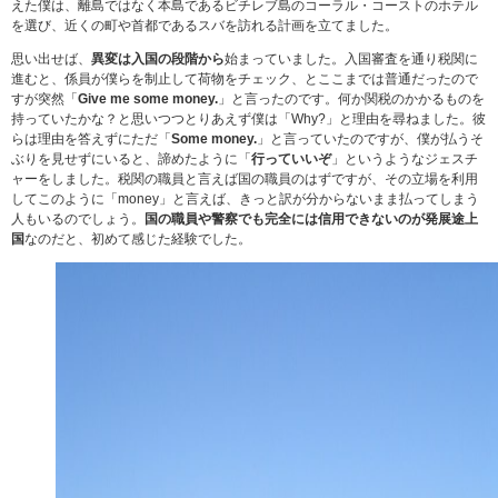
えた僕は、離島ではなく本島であるビチレブ島のコーラル・コーストのホテル
を選び、近くの町や首都であるスバを訪れる計画を立てました。
思い出せば、
異変は入国の段階から
始まっていました。入国審査を通り税関に
進むと、係員が僕らを制止して荷物をチェック、とここまでは普通だったので
すが突然「
Give me some money.
」と言ったのです。何か関税のかかるものを
持っていたかな？と思いつつとりあえず僕は「Why?」と理由を尋ねました。彼
らは理由を答えずにただ「
Some money.
」と言っていたのですが、僕が払うそ
ぶりを見せずにいると、諦めたように「
行っていいぞ
」というようなジェスチ
ャーをしました。税関の職員と言えば国の職員のはずですが、その立場を利用
してこのように「money」と言えば、きっと訳が分からないまま払ってしまう
人もいるのでしょう。
国の職員や警察でも完全には信用できないのが発展途上
国
なのだと、初めて感じた経験でした。