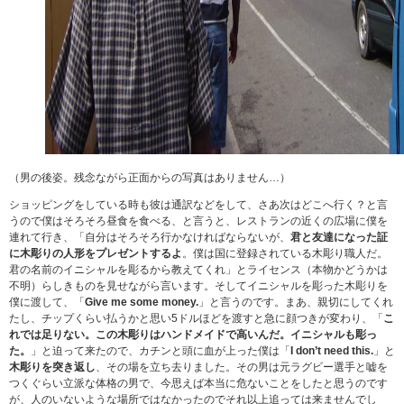
（男の後姿。残念ながら正面からの写真はありません…）
ショッピングをしている時も彼は通訳などをして、さあ次はどこへ行く？と言
うので僕はそろそろ昼食を食べる、と言うと、レストランの近くの広場に僕を
連れて行き、「自分はそろそろ行かなければならないが、
君と友達になった証
に木彫りの人形をプレゼントするよ
。僕は国に登録されている木彫り職人だ。
君の名前のイニシャルを彫るから教えてくれ」とライセンス（本物かどうかは
不明）らしきものを見せながら言います。そしてイニシャルを彫った木彫りを
僕に渡して、「
Give me some money.
」と言うのです。まあ、親切にしてくれ
たし、チップくらい払うかと思い5ドルほどを渡すと急に顔つきが変わり、「
こ
れでは足りない。この木彫りはハンドメイドで高いんだ。イニシャルも彫っ
た。
」と迫って来たので、カチンと頭に血が上った僕は「
I don’t need this.
」と
木彫りを突き返し
、その場を立ち去りました。その男は元ラグビー選手と嘘を
つくぐらい立派な体格の男で、今思えば本当に危ないことをしたと思うのです
が、人のいないような場所ではなかったのでそれ以上追っては来ませんでし