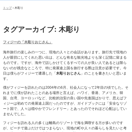
トップ
›
木彫り
タグアーカイブ:
木彫り
フィジーの「木彫りおじさん」
海外旅行の楽しみの一つに、現地の人々との会話があります。旅行先で現地の
人が親切にしてくれた思い出は、どんな有名な観光地よりも深く記憶に留まる
ものです。ですが、海外で話しかけてくるすべての人が良い人であるとは限ら
ないのが残念なところで、特に発展途上国を旅行する際は注意が必要です。今
日は僕らがフィジーで遭遇した「
木彫りおじさん
」のことを書きたいと思いま
す。
僕がフィジーを訪れたのは2004年の6月、社会人になって2年目の頃でした。そ
れまでに僕が訪れたことのある場所と言えば、ハワイ、香港、アメリカ、韓
国、台湾、ヨーロッパなど、比較的治安の良い国や先進国ばかりで、思えばフ
ィジーは初めての発展途上国だったのですが、ガイドブックには「安全なリゾ
ート国で、人々は穏やかでフレンドリー」とあったのでそれほど心配はしてい
ませんでした。
フィジーを訪れる人の多くは離島のリゾートで海を満喫する方が多いのです
が、ビーチで遊ぶだけではつまらない、現地の町や人々の暮らしを見たいと考