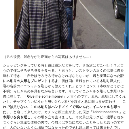
（男の後姿。残念ながら正面からの写真はありません…）
ショッピングをしている時も彼は通訳などをして、さあ次はどこへ行く？と言
うので僕はそろそろ昼食を食べる、と言うと、レストランの近くの広場に僕を
連れて行き、「自分はそろそろ行かなければならないが、
君と友達になった証
に木彫りの人形をプレゼントするよ
。僕は国に登録されている木彫り職人だ。
君の名前のイニシャルを彫るから教えてくれ」とライセンス（本物かどうかは
不明）らしきものを見せながら言います。そしてイニシャルを彫った木彫りを
僕に渡して、「
Give me some money.
」と言うのです。まあ、親切にしてくれ
たし、チップくらい払うかと思い5ドルほどを渡すと急に顔つきが変わり、「
こ
れでは足りない。この木彫りはハンドメイドで高いんだ。イニシャルも彫っ
た。
」と迫って来たので、カチンと頭に血が上った僕は「
I don’t need this.
」と
木彫りを突き返し
、その場を立ち去りました。その男は元ラグビー選手と嘘を
つくぐらい立派な体格の男で、今思えば本当に危ないことをしたと思うのです
が、人のいないような場所ではなかったのでそれ以上追っては来ませんでし