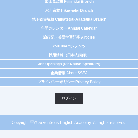
富士見台校 Fujimidai Branch
氷川台校 Hikawadai Branch
地下鉄赤塚校 Chikatetsu-Akatsuka Branch
年間カレンダー Annual Calendar
旅行記・英語学習記事 Articles
YouTubeコンテンツ
採用情報（日本人講師）
Job Openings (for Native Speakers)
企業情報 About SSEA
プライバシーポリシー Privacy Policy
ログイン
Copyright © SevenSeas English Academy, All rights reserved.