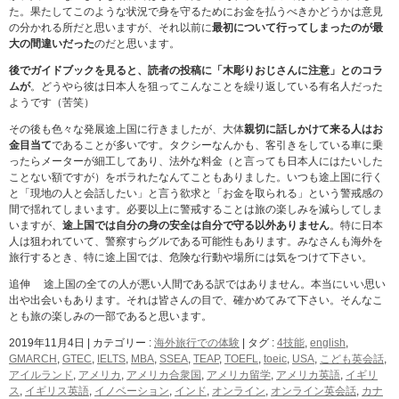
た。果たしてこのような状況で身を守るためにお金を払うべきかどうかは意見
の分かれる所だと思いますが、それ以前に
最初について行ってしまったのが最
大の間違いだった
のだと思います。
後でガイドブックを見ると、読者の投稿に「木彫りおじさんに注意」とのコラ
ムが
。どうやら彼は日本人を狙ってこんなことを繰り返している有名人だった
ようです（苦笑）
その後も色々な発展途上国に行きましたが、大体
親切に話しかけて来る人はお
金目当て
であることが多いです。タクシーなんかも、客引きをしている車に乗
ったらメーターが細工してあり、法外な料金（と言っても日本人にはたいした
ことない額ですが）をボラれたなんてこともありました。いつも途上国に行く
と「現地の人と会話したい」と言う欲求と「お金を取られる」という警戒感の
間で揺れてしまいます。必要以上に警戒することは旅の楽しみを減らしてしま
いますが、
途上国では自分の身の安全は自分で守る以外ありません
。特に日本
人は狙われていて、警察すらグルである可能性もあります。みなさんも海外を
旅行するとき、特に途上国では、危険な行動や場所には気をつけて下さい。
追伸 途上国の全ての人が悪い人間である訳ではありません。本当にいい思い
出や出会いもあります。それは皆さんの目で、確かめてみて下さい。そんなこ
とも旅の楽しみの一部であると思います。
2019年11月4日
|
カテゴリー :
海外旅行での体験
|
タグ :
4技能
,
english
,
GMARCH
,
GTEC
,
IELTS
,
MBA
,
SSEA
,
TEAP
,
TOEFL
,
toeic
,
USA
,
こども英会話
,
アイルランド
,
アメリカ
,
アメリカ合衆国
,
アメリカ留学
,
アメリカ英語
,
イギリ
ス
,
イギリス英語
,
イノベーション
,
インド
,
オンライン
,
オンライン英会話
,
カナ