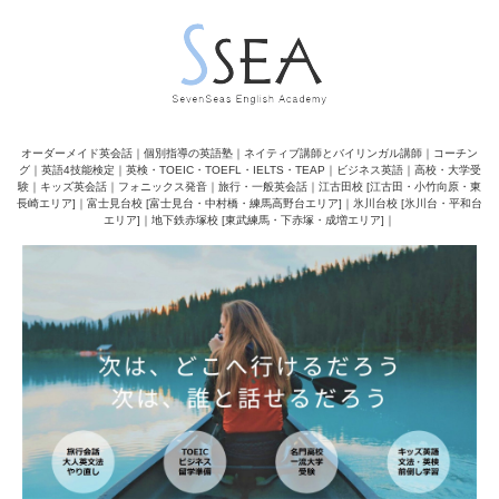
オーダーメイド英会話｜個別指導の英語塾｜ネイティブ講師とバイリンガル講師｜コーチン
グ｜英語4技能検定｜英検・TOEIC・TOEFL・IELTS・TEAP｜ビジネス英語｜高校・大学受
験｜キッズ英会話｜フォニックス発音｜旅行・一般英会話｜江古田校 [江古田・小竹向原・東
長崎エリア]｜富士見台校 [富士見台・中村橋・練馬高野台エリア]｜氷川台校 [氷川台・平和台
エリア]｜地下鉄赤塚校 [東武練馬・下赤塚・成増エリア]｜