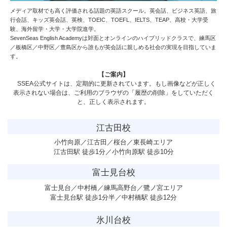
メディア取材でも高く評価される話題の英語スクール。英会話、ビジネス英語、旅
行会話、キッズ英会話、英検、TOEIC、TOEFL、IELTS、TEAP、高校・大学受
験、海外留学・大学・大学院進学。
SevenSeas English Academy
は対面とオンラインのハイブリッドクラスで、練馬区
／板橋区／中野区／豊島区から誰もが英会話に親しめる社会の実現を目指していま
す。
【ご案内】
SSEA公式サイトは、定期的に更新されています。もし画像などが正しく
表示されない場合は、ご利用のブラウザの「履歴の削除」をしていただく
と、正しく表示されます。
江古田校
小竹向原／江古田／桜台／東長崎エリア
江古田駅 徒歩1分／小竹向原駅 徒歩10分
富士見台校
富士見台／中村橋／練馬高野台／鷺ノ宮エリア
富士見台駅 徒歩1分半／中村橋駅 徒歩12分
氷川台校