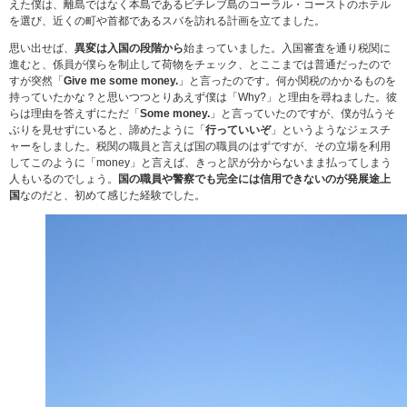
えた僕は、離島ではなく本島であるビチレブ島のコーラル・コーストのホテル
を選び、近くの町や首都であるスバを訪れる計画を立てました。
思い出せば、
異変は入国の段階から
始まっていました。入国審査を通り税関に
進むと、係員が僕らを制止して荷物をチェック、とここまでは普通だったので
すが突然「
Give me some money.
」と言ったのです。何か関税のかかるものを
持っていたかな？と思いつつとりあえず僕は「Why?」と理由を尋ねました。彼
らは理由を答えずにただ「
Some money.
」と言っていたのですが、僕が払うそ
ぶりを見せずにいると、諦めたように「
行っていいぞ
」というようなジェスチ
ャーをしました。税関の職員と言えば国の職員のはずですが、その立場を利用
してこのように「money」と言えば、きっと訳が分からないまま払ってしまう
人もいるのでしょう。
国の職員や警察でも完全には信用できないのが発展途上
国
なのだと、初めて感じた経験でした。