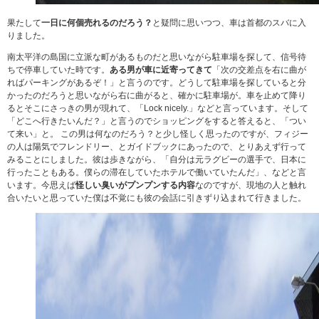
果たして
一日に何個売れるのだろう？
と疑問に思いつつ、車は首都のスバに入
りました。
南太平洋の島国に立派な町があるものだと思いながら駐車場を探して、信号待
ちで停車していた時です。
ある男が車に近寄ってきて
「次の交差点を右に曲が
ればパーキングがあるぞ！」と言うのです。どうして駐車場を探していると分
かったのだろうと思いながら右に曲がると、確かに駐車場が。車を止めて降り
るとそこにさっきの男が現れて、「Lock nicely.」などと言っています。そして
「どこへ行きたいんだ？」と言うのでショッピングをすると答えると、「つい
て来い」と。 この男は何なのだろう？と少し怪しく思ったのですが、フィジー
の人は陽気でフレンドリー、とガイドブックにあったので、とりあえず行って
みることにしました。彼は歩きながら、「自分は元ラグビーの選手で、日本に
行ったこともある。僕らの滞在していたホテルで働いていたんだ」、などと言
います。今思えば
怪しい臭いがプンプンする内容
なのですが、現地の人と触れ
合いたいと思っていた僕は不覚にも彼の会話に引きずり込まれて行きました。