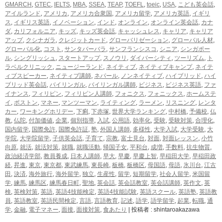
GMARCH
,
GTEC
,
IELTS
,
MBA
,
SSEA
,
TEAP
,
TOEFL
,
toeic
,
USA
,
こども英会話
,
アイルランド
,
アメリカ
,
アメリカ合衆国
,
アメリカ留学
,
アメリカ英語
,
イギリ
ス
,
イギリス英語
,
イノベーション
,
インド
,
オンライン
,
オンライン英会話
,
カナ
ダ
,
カリフォルニア
,
キッズ
,
キッズ英会話
,
キャッシュレス
,
キャリア
,
キャリア
アップ
,
クシナガラ
,
クレジットカード
,
グローバリゼーション
,
グローバル人材
,
グローバル化
,
コスト
,
サンタバーバラ
,
サンフランシスコ
,
シニア
,
シンガポー
ル
,
シングリッシュ
,
スタートアップ
,
スノウリ
,
ダイバーシティ
,
ツーリズム
,
ト
ラベルクリニック
,
ニュージーランド
,
ネイティブ
,
ネイティブキャンプ
,
ネイテ
ィブスピーカー
,
ネイティブ講師
,
ネパール
,
ノンネイティブ
,
ハイブリッド
,
ハイ
ブリッド英会話
,
バイリンガル
,
バイリンガル講師
,
ビジネス
,
ビジネス英語
,
ファ
イナンス
,
フィリピン
,
フィリピン人講師
,
フォニクス
,
フォニックス
,
ホームステ
イ
,
ボストン
,
マネー
,
マンツーマン
,
ライティング
,
ラーメン
,
リスニング
,
レンタ
カー
,
ワーキングホリデー
,
下痢
,
下赤塚
,
世界大学ランキング
,
中村橋
,
予備校
,
仏
教
,
仏陀
,
付加価値
,
企業
,
個別指導
,
入試
,
公用語
,
効率化
,
受験
,
受験対策
,
合理化
,
国内留学
,
国際免許
,
国際免許証
,
塾
,
外国人講師
,
多様性
,
大学入試
,
大学受験
,
大
学院
,
大学院留学
,
子供英会話
,
子育て
,
宗教
,
富士見台
,
対面
,
対面レッスン
,
小竹
向原
,
就活
,
就活対策
,
就職
,
就職活動
,
帰国子女
,
平和台
,
成増
,
手数料
,
抗生物質
,
政治経済学部
,
教員養成
,
日本人講師
,
早大
,
早慶
,
早慶上智
,
早稲田大学
,
早稲田政
経
,
昇進
,
東京
,
東京都
,
東武練馬
,
東長崎
,
板橋
,
板橋区
,
母国語
,
母語
,
氷川台
,
江古
田
,
決済
,
海外旅行
,
海外留学
,
独立
,
生産性
,
留学
,
短期留学
,
社会人留学
,
米国留
学
,
練馬
,
練馬区
,
練馬春日町
,
聖地
,
英会話
,
英会話教室
,
英会話講師
,
英作文
,
英
検
,
英検対策
,
英語
,
英語4技能検定
,
英語4技能試験
,
英語スクール
,
英語塾
,
英語教
員
,
英語教室
,
英語民間検定
,
言語
,
言語教育
,
記述
,
語学
,
語学留学
,
起業
,
転職
,
通
学
,
金融
,
電子マネー
,
面接
,
面接対策
,
食あたり
|
投稿者 : shintaroakazawa