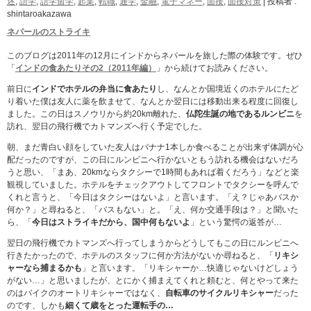
述
,
語学
,
語学留学
,
起業
,
転職
,
通学
,
金融
,
電子マネー
,
面接
,
面接対策
|
投稿者 :
shintaroakazawa
ネパールのストライキ
このブログは2011年の12月にインドからネパールを旅した際の体験です。ぜひ
「
インドの食あたりその2（2011年編）
」から続けてお読みください。
前日に
インドでホテルの弁当に食あたり
し、なんとか国境近くのホテルにたど
り着いた僕は友人に薬を飲ませて、なんとか翌日には移動出来る程度に回復し
ました。この日はスノウリから約20km離れた、
仏陀生誕の地であるルンビニ
を
訪れ、翌日の飛行機でカトマンズへ行く予定でした。
朝、まだ青白い顔をしていた友人はバナナ1本しか食べることが出来ず体調が心
配だったのですが、この日にルンビニへ行かないともう訪れる機会はないだろ
うと思い、「まあ、20kmならタクシーで1時間もあれば着くだろう」などと楽
観視していました。ホテルをチェックアウトしてフロントでタクシーを呼んで
くれと言うと、「今日はタクシーはないよ」と言います。「え？じゃあバスか
何か？」と尋ねると、「バスもない」と。「え、何か交通手段は？」と聞いた
ら、「
今日はストライキだから、国中何もないよ
」という驚愕の返答が…
翌日の飛行機でカトマンズへ行ってしまうからどうしてもこの日にルンビニへ
行きたかったので、ホテルのスタッフに何か方法がないか尋ねると、「
リキシ
ャーなら捕まるかも
」と言います。「リキシャーか…快適じゃないけどしょう
がない…」と思いましたが、とにかく捕まえてくれと頼むと、何とやって来た
のはバイクのオートリキシャーではなく、
自転車のサイクルリキシャー
だった
のです、しかも
細くて歳をとった運転手の…