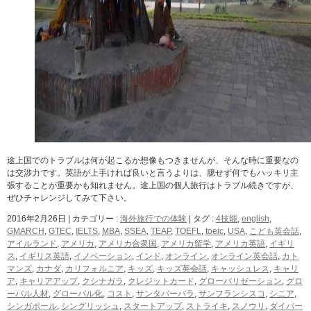
途上国でのトラブルは何が起こるか想像もつきませんが、そんな時に重要なの
は交渉力です。英語が上手ければ良いと言うよりは、臆せず何でもハッキリ主
張することが重要かも知れません。途上国の個人旅行はトラブル続きですが、
ぜひチャレンジしてみて下さい。
2016年2月26日
|
カテゴリー :
海外旅行での体験
|
タグ :
4技能
,
english
,
GMARCH
,
GTEC
,
IELTS
,
MBA
,
SSEA
,
TEAP
,
TOEFL
,
toeic
,
USA
,
こども英会話
,
アイルランド
,
アメリカ
,
アメリカ合衆国
,
アメリカ留学
,
アメリカ英語
,
イギリ
ス
,
イギリス英語
,
イノベーション
,
インド
,
オンライン
,
オンライン英会話
,
カト
マンズ
,
カナダ
,
カリフォルニア
,
キッズ
,
キッズ英会話
,
キャッシュレス
,
キャリ
ア
,
キャリアアップ
,
クシナガラ
,
クレジットカード
,
グローバリゼーション
,
グロ
ーバル人材
,
グローバル化
,
コスト
,
サンタバーバラ
,
サンフランシスコ
,
シニア
,
シンガポール
,
シングリッシュ
,
スタートアップ
,
ストライキ
,
スノウリ
,
ダイバー