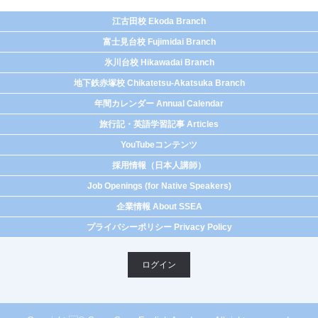
江古田校 Ekoda Branch
富士見台校 Fujimidai Branch
氷川台校 Hikawadai Branch
地下鉄赤塚校 Chikatetsu-Akatsuka Branch
年間カレンダー Annual Calendar
旅行記・英語学習記事 Articles
YouTubeコンテンツ
採用情報（日本人講師）
Job Openings (for Native Speakers)
企業情報 About SSEA
プライバシーポリシー Privacy Policy
ログイン