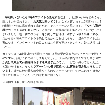
「
毎朝飛べないなら8時のフライトを設定するなよ…」
と思いながらどのくらい
遅れるのか尋ねると、「
お天気に聞いてくれ
」などと言います…1時間待ち…2
時間経った頃に霧が晴れて来たため、そろそろかなと思いきや、「
今から飛行
機がカトマンズから来るから
」と言われ…結局3時間遅れのフライトになってし
まいました。
朝一番のフライトを予約しておけば、昼にようやく出発出来る
、
だから必ず朝のフライトを予約しておかなければならない…昼のフライトだと
夜になる…インターネットの口コミはこう言う事だったのかと、妙に納得しま
した…
カトマンズに3時間遅れで到着した僕らは荷物受け取り所のショボさに驚愕した
のですが、話はこれで終わりませんでした。僕らの荷物を運んで来た車が何故
か
受け取り所で荷物を降ろさず通り過ぎた
のです。「どこへ持って行くんだ」
と追いかけると、なんと
ツアーバスの横で直接バスに荷物を積み込もうとして
います
。確かに他の乗客は全員タイ人のツアーだったのですが…危うく荷物と
永久に別れるところだったのは想像に難くなく…
＜荷物受け取り所へ荷物を運ぶ＞