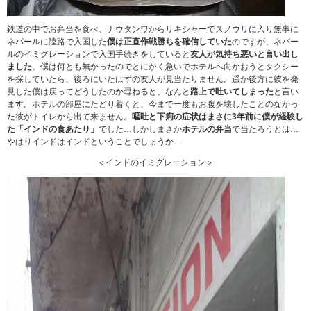
鉄道の中でお弁当を食べ、ナウタンワからリキシャーでスノウリに入り無事に
ネパールに陸路で入国した
僕は正直作戦勝ちを確信していた
のですが、ネパー
ルのイミグレーションで入国手続きをしていると
友人が気持ち悪いと言い出し
ました
。僕は何とも無かったのでとにかく急いでホテルへ向かおうとタクシー
を探していたら、後ろにいたはずの友人が見当たりません。遥か後方に彼を発
見した僕は戻ってどうしたのか尋ねると、なんと
路上で吐いてしまった
と言い
ます。ホテルの部屋にたどり着くと、今まで一度もお腹を壊したことのなかっ
た彼がトイレから出て来ません。
嘔吐と下痢の症状はまさに3年前に僕が経験し
た「インドの食あたり」
でした…しかしまさか
ホテルの弁当
で当たろうとは…
やはりインドはインドということでしょうか…
＜インドのイミグレーション＞