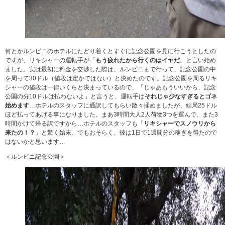
何とかルンビニのホテルにたどり着くとすぐに記念公園を見に行こうとしたの
ですが、リキシャーの運転手が「
もう疲れたから行くのはイヤだ
」と言い始め
ました。実は最初に料金を交渉した際は、ルンビニまで行って、記念公園の中
を周って30ドル（値段は定かではない）と決めたのです。記念公園を周るリキ
シャーの値段は一律いくらと決まっているので、「じゃあもういいから、記念
公園の分10ドルは払わないよ」と言うと、運転手は
それじゃ少なすぎるとゴネ
始めます
…ホテルのスタッフに通訳してもらい散々揉めましたが、結局25ドル
ほど払ってあげる事になりました。まあ3時間大人2人荷物3つを運んで、また3
時間かけて帰る訳ですから…ホテルのスタッフも「
リキシャーでスノウリから
来たの！？
」と驚く始末。でもおそらく、彼は1日で1週間分の稼ぎを得たので
はないかと思います…
＜ルンビニ記念公園＞