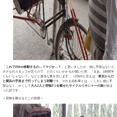
「
これで20km移動するの…？マジか…？
」と思いましたが、他に手段はないと
ホテルのスタッフが言うので、どのくらいかかるか聞いた所、「まあ、1時間半
くらいじゃない？」などと適当な事を言います…（20kmと言えば、
東京からだ
と横浜の手前まで行ってしまう距離
です、それを自転車とは…）しかし他に手
段はなく、かくして
大人2人と荷物3つを載せたサイクルリキシャーの旅
が始ま
った訳です…
＜荷物を載せるとこの状態＞