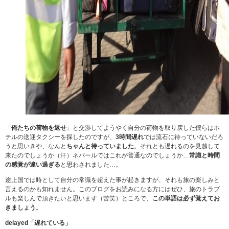
「
俺たちの荷物を返せ
」と交渉してようやく自分の荷物を取り戻した僕らはホ
テルの送迎タクシーを探したのですが、
3時間遅れ
では流石に待っていないだろ
うと思いきや、なんと
ちゃんと待っていました
。それとも遅れるのを見越して
来たのでしょうか（汗）ネパールではこれが普通なのでしょうか…
常識と時間
の感覚が違い過ぎる
と思わされました…。
途上国では時として自分の常識を超えた事が起きますが、それも旅の楽しみと
言えるのかも知れません。このブログをお読みになる方にはぜひ、旅のトラブ
ルも楽しんで頂きたいと思います（苦笑）ところで、
この単語は必ず覚えてお
きましょう
。
delayed「遅れている」