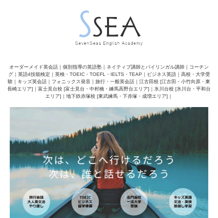
オーダーメイド英会話｜個別指導の英語塾｜ネイティブ講師とバイリンガル講師｜コーチン
グ｜英語4技能検定｜英検・TOEIC・TOEFL・IELTS・TEAP｜ビジネス英語｜高校・大学受
験｜キッズ英会話｜フォニックス発音｜旅行・一般英会話｜江古田校 [江古田・小竹向原・東
長崎エリア]｜富士見台校 [富士見台・中村橋・練馬高野台エリア]｜氷川台校 [氷川台・平和台
エリア]｜地下鉄赤塚校 [東武練馬・下赤塚・成増エリア]｜