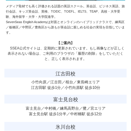
メディア取材でも高く評価される話題の英語スクール。英会話、ビジネス英語、旅
行会話、キッズ英会話、英検、TOEIC、TOEFL、IELTS、TEAP、高校・大学受
験、海外留学・大学・大学院進学。
SevenSeas English Academy
は対面とオンラインのハイブリッドクラスで、練馬区
／板橋区／中野区／豊島区から誰もが英会話に親しめる社会の実現を目指していま
す。
【ご案内】
SSEA公式サイトは、定期的に更新されています。もし画像などが正しく
表示されない場合は、ご利用のブラウザの「履歴の削除」をしていただく
と、正しく表示されます。
江古田校
小竹向原／江古田／桜台／東長崎エリア
江古田駅 徒歩1分／小竹向原駅 徒歩10分
富士見台校
富士見台／中村橋／練馬高野台／鷺ノ宮エリア
富士見台駅 徒歩1分半／中村橋駅 徒歩12分
氷川台校