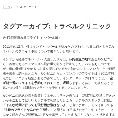
トップ
›
トラベルクリニック
タグアーカイブ:
トラベルクリニック
必ず3時間遅れるフライト（ネパール編）
2011年の12月、僕はインドとネパールを訪れたのですが、今日は何とも呑気な
ネパールのフライト事情について書きたいと思います。
インドから陸路でネパールへ入国した僕らは、
仏陀生誕の地
である
ルンビニ
か
ら、首都であるカトマンズへ飛行機で向かう計画でした。バスもあるのです
が、優に6時間はかかるしお腹を壊しているかも知れないし…ということで飛行
機を選択し調べたところ、ルンビニからカトマンズへのフライトは（2011年時
点では）イエティ航空があるのみでした。インターネットの口コミには、「
必
ず朝一番のフライトを予約しておくこと、遅延します
」とあり、何故だろうと
思いつつ僕らは朝8時のフライトを予約することにしました。
ルンビニの記念公園を散策してホテルに戻った僕らは、翌朝7時に空港に行きた
いから送迎して欲しいとホテルで相談したところ、ホテルのスタッフは何故か
「
そんな時間に行っても飛行機は飛ばないよ
」と言います…。そうは言っても
「
8時のフライトなんだから7時に
」と思うのは日本人だからでしょうか…。と
にかく頼み込んで朝6時にホテルを出発してもらえることになり、とりあえずホ