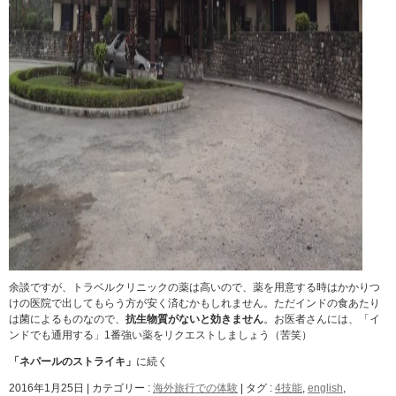
余談ですが、トラベルクリニックの薬は高いので、薬を用意する時はかかりつ
けの医院で出してもらう方が安く済むかもしれません。ただインドの食あたり
は菌によるものなので、
抗生物質がないと効きません
。お医者さんには、「イ
ンドでも通用する」1番強い薬をリクエストしましょう（苦笑）
「ネパールのストライキ」
に続く
2016年1月25日
|
カテゴリー :
海外旅行での体験
|
タグ :
4技能
,
english
,