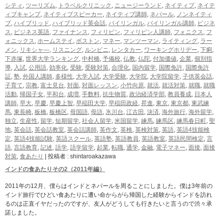
シティ
,
ツーリズム
,
トラベルクリニック
,
ニュージーランド
,
ネイティブ
,
ネイテ
ィブキャンプ
,
ネイティブスピーカー
,
ネイティブ講師
,
ネパール
,
ノンネイティ
ブ
,
ハイブリッド
,
ハイブリッド英会話
,
バイリンガル
,
バイリンガル講師
,
ビジネ
ス
,
ビジネス英語
,
ファイナンス
,
フィリピン
,
フィリピン人講師
,
フォニクス
,
フ
ォニックス
,
ホームステイ
,
ボストン
,
マネー
,
マンツーマン
,
ライティング
,
ラー
メン
,
リキシャ―
,
リスニング
,
ルンビニ
,
レンタカー
,
ワーキングホリデー
,
下痢
,
下赤塚
,
世界大学ランキング
,
中村橋
,
予備校
,
仏教
,
仏陀
,
付加価値
,
企業
,
個別指
導
,
入試
,
公用語
,
効率化
,
受験
,
受験対策
,
合理化
,
国内留学
,
国際免許
,
国際免許
証
,
塾
,
外国人講師
,
多様性
,
大学入試
,
大学受験
,
大学院
,
大学院留学
,
子供英会話
,
子育て
,
宗教
,
富士見台
,
対面
,
対面レッスン
,
小竹向原
,
就活
,
就活対策
,
就職
,
就職
活動
,
帰国子女
,
平和台
,
成増
,
手数料
,
抗生物質
,
政治経済学部
,
教員養成
,
日本人
講師
,
早大
,
早慶
,
早慶上智
,
早稲田大学
,
早稲田政経
,
昇進
,
東京
,
東京都
,
東武練
馬
,
東長崎
,
板橋
,
板橋区
,
母国語
,
母語
,
氷川台
,
江古田
,
決済
,
海外旅行
,
海外留学
,
独立
,
生産性
,
留学
,
短期留学
,
社会人留学
,
米国留学
,
練馬
,
練馬区
,
練馬春日町
,
聖
地
,
英会話
,
英会話教室
,
英会話講師
,
英作文
,
英検
,
英検対策
,
英語
,
英語4技能検
定
,
英語4技能試験
,
英語スクール
,
英語塾
,
英語教員
,
英語教室
,
英語民間検定
,
言
語
,
言語教育
,
記述
,
語学
,
語学留学
,
起業
,
転職
,
通学
,
金融
,
電子マネー
,
面接
,
面接
対策
,
食あたり
|
投稿者 : shintaroakazawa
インドの食あたりその2（2011年編）
2011年の12月、僕らはインドとネパールを周ることにしました。僕は3年前の
インド旅行でひどい食あたりに遭い命からがら帰国した経験からインドを訪れ
るのは正直イヤだったのですが、友人がどうしても行きたいと言うので渋々承
諾しました。