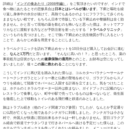
詳細は「
インドの食あたり（2008年編）
」をご覧頂きたいのですが、インドで
食べ物にあたるとその悲惨具合は
日本とはレベルが違います
。下痢と嘔吐を繰
り返し身体中の水分が抜けて、高熱でもあるかのようにフラフラして歩くのも
ままならない程です。もちろん日本で市販している下痢止めや整腸剤は全く効
きません。かと言って現地の薬を飲むのも怖いなと思った僕は、ネットでアフ
リカなどに渡航する方などが予防注射を射ったりする「
トラベルクリニック
」
というものを見つけました。そこで強い下痢止めと抗生物質が手に入るという
ことで、あらかじめ薬を用意することにしました。
トラベルクリニックを訪れ下痢止めセットを10日分ほど購入してお会計に進む
と、
なんと1万円
だと言います。「そんなに高いの！？」と思ったところ、薬の
事前処方は症状がないため
健康保険の適用外
とのこと。お財布は空になってし
まいましたが、後々
この薬に救われる
ことになります。
こうしてインドに再び足を踏み入れた僕らは、コルカタ〜バラナシ〜サールナ
ート〜クシナガラとヒンドゥー教と仏教の聖地をめぐり、ゴラクプルからスノ
ウリを経由して陸路でネパールに入国する計画を立てました。気をつけたこと
は、ホテルのミネラルウオーター以外は飲まない、ガイドブックに記載のない
レストランで食事しない、町中や駅で売っているものは食べないなど、衛生面
を徹底した上で移動もトイレのある飛行機と鉄道のみとしました。
旅はトラブル続き（他のインド関連ブログ参照）でしたが、なんとか予定通り
に仏陀が亡くなった地であるクシナガラに到着しました。クシナガラは小さな
村で、外国人が快適に宿泊出来るホテルは一軒しかありません。翌日ゴラクプ
ル経由で鉄道でナウタンワまで行きネパールへ抜ける予定だった僕らは、この
ホテルでランチボックスを作ってくれないか頼みました。メニューはチキン、