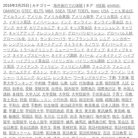
2016年3月25日
|
カテゴリー :
海外旅行での体験
|
タグ :
4技能
,
english
,
GMARCH
,
GTEC
,
IELTS
,
MBA
,
SSEA
,
TEAP
,
TOEFL
,
toeic
,
USA
,
こども英会話
,
アイルランド
,
アメリカ
,
アメリカ合衆国
,
アメリカ留学
,
アメリカ英語
,
イギリ
ス
,
イギリス英語
,
イノベーション
,
インド
,
オンライン
,
オンライン英会話
,
カト
マンズ
,
カナダ
,
カリフォルニア
,
キッズ
,
キッズ英会話
,
キャッシュレス
,
キャリ
ア
,
キャリアアップ
,
クレジットカード
,
グローバリゼーション
,
グローバル人材
,
グローバル化
,
コスト
,
サンタバーバラ
,
サンフランシスコ
,
シニア
,
シンガポー
ル
,
シングリッシュ
,
スタートアップ
,
ストライキ
,
スノウリ
,
ダイバーシティ
,
ツ
ーリズム
,
トラベルクリニック
,
ニュージーランド
,
ネイティブ
,
ネイティブキャ
ンプ
,
ネイティブスピーカー
,
ネイティブ講師
,
ネパール
,
ノンネイティブ
,
ハイブ
リッド
,
ハイブリッド英会話
,
バイリンガル
,
バイリンガル講師
,
ビジネス
,
ビジネ
ス英語
,
ファイナンス
,
フィリピン
,
フィリピン人講師
,
フォニクス
,
フォニック
ス
,
ホームステイ
,
ボストン
,
マネー
,
マンツーマン
,
ライティング
,
ラーメン
,
リキ
シャ―
,
リスニング
,
ルンビニ
,
レンタカー
,
ワーキングホリデー
,
下痢
,
下赤塚
,
世
界大学ランキング
,
中村橋
,
予備校
,
仏教
,
仏陀
,
付加価値
,
企業
,
個別指導
,
入試
,
公
用語
,
効率化
,
受験
,
受験対策
,
合理化
,
国内留学
,
国際免許
,
国際免許証
,
塾
,
外国人
講師
,
多様性
,
大学入試
,
大学受験
,
大学院
,
大学院留学
,
子供英会話
,
子育て
,
宗教
,
富士見台
,
対面
,
対面レッスン
,
小竹向原
,
就活
,
就活対策
,
就職
,
就職活動
,
帰国子
女
,
平和台
,
成増
,
手数料
,
抗生物質
,
政治経済学部
,
教員養成
,
日本人講師
,
早大
,
早
慶
,
早慶上智
,
早稲田大学
,
早稲田政経
,
昇進
,
東京
,
東京都
,
東武練馬
,
東長崎
,
板
橋
,
板橋区
,
母国語
,
母語
,
氷川台
,
江古田
,
決済
,
海外旅行
,
海外留学
,
独立
,
生産性
,
留学
,
短期留学
,
社会人留学
,
米国留学
,
練馬
,
練馬区
,
練馬春日町
,
聖地
,
英会話
,
英
会話教室
,
英会話講師
,
英作文
,
英検
,
英検対策
,
英語
,
英語4技能検定
,
英語4技能試
験
,
英語スクール
,
英語塾
,
英語教員
,
英語教室
,
英語民間検定
,
言語
,
言語教育
,
記