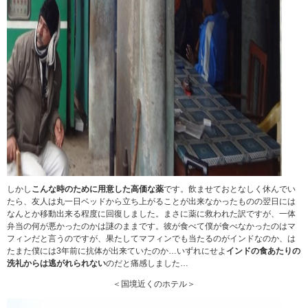
しかし
こんな時のために用意した高価な薬
です。飲ませておとなしく休んでい
たら、友人は丸一日ベッドから立ち上がることが出来なかったものの翌日には
なんとか移動出来る程度に回復しました。まさに薬に救われた訳ですが、一体
弁当の何が悪かったのかは謎のままです。彼が食べて僕が食べなかったのはマ
フィンだと言うのですが、果たしてマフィンでも当たるのがインドなのか、は
たまた僕には3年前に抗体が出来ていたのか…いずれにせよ
インドの食あたりの
洗礼からは逃がれられない
のだと痛感しました…
＜国境近くのホテル＞