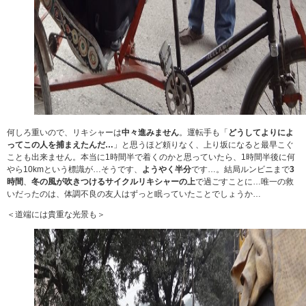
何しろ重いので、リキシャーは
中々進みません
。運転手も「
どうしてよりによ
ってこの人を捕まえたんだ…
」と思うほど頼りなく、上り坂になると最早こぐ
ことも出来ません。本当に1時間半で着くのかと思っていたら、1時間半後に何
やら10kmという標識が…そうです、
ようやく半分
です…。結局ルンビニまで
3
時間
、
冬の風が吹きつけるサイクルリキシャーの上
で過ごすことに…唯一の救
いだったのは、体調不良の友人はずっと眠っていたことでしょうか…
＜道端には貴重な光景も＞