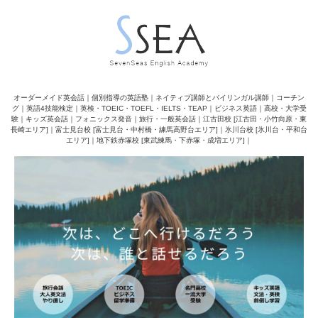
オーダーメイド英会話｜個別指導の英語塾｜ネイティブ講師とバイリンガル講師｜コーチン
グ｜英語4技能検定｜英検・TOEIC・TOEFL・IELTS・TEAP｜ビジネス英語｜高校・大学受
験｜キッズ英会話｜フォニックス発音｜旅行・一般英会話｜江古田校 [江古田・小竹向原・東
長崎エリア]｜富士見台校 [富士見台・中村橋・練馬高野台エリア]｜氷川台校 [氷川台・平和台
エリア]｜地下鉄赤塚校 [東武練馬・下赤塚・成増エリア]｜