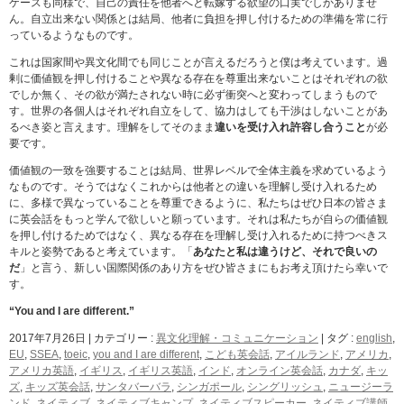
ケースも同様で、自己の責任を他者へと転嫁する欲望の口実でしかありませ
ん。自立出来ない関係とは結局、他者に負担を押し付けるための準備を常に行
っているようなものです。
これは国家間や異文化間でも同じことが言えるだろうと僕は考えています。過
剰に価値観を押し付けることや異なる存在を尊重出来ないことはそれぞれの欲
でしか無く、その欲が満たされない時に必ず衝突へと変わってしまうもので
す。世界の各個人はそれぞれ自立をして、協力はしても干渉はしないことがあ
るべき姿と言えます。理解をしてそのまま
違いを受け入れ許容し合うこと
が必
要です。
価値観の一致を強要することは結局、世界レベルで全体主義を求めているよう
なものです。そうではなくこれからは他者との違いを理解し受け入れるため
に、多様で異なっていることを尊重できるように、私たちはぜひ日本の皆さま
に英会話をもっと学んで欲しいと願っています。それは私たちが自らの価値観
を押し付けるためではなく、異なる存在を理解し受け入れるために持つべきス
キルと姿勢であると考えています。「
あなたと私は違うけど、それで良いの
だ
」と言う、新しい国際関係のあり方をぜひ皆さまにもお考え頂けたら幸いで
す。
“You and I are different.”
2017年7月26日
|
カテゴリー :
異文化理解・コミュニケーション
|
タグ :
english
,
EU
,
SSEA
,
toeic
,
you and I are different
,
こども英会話
,
アイルランド
,
アメリカ
,
アメリカ英語
,
イギリス
,
イギリス英語
,
インド
,
オンライン英会話
,
カナダ
,
キッ
ズ
,
キッズ英会話
,
サンタバーバラ
,
シンガポール
,
シングリッシュ
,
ニュージーラ
ンド
,
ネイティブ
,
ネイティブキャンプ
,
ネイティブスピーカー
,
ネイティブ講師
,