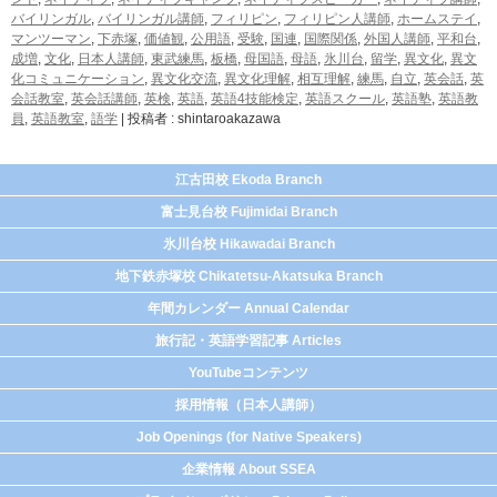
バイリンガル
,
バイリンガル講師
,
フィリピン
,
フィリピン人講師
,
ホームステイ
,
マンツーマン
,
下赤塚
,
価値観
,
公用語
,
受験
,
国連
,
国際関係
,
外国人講師
,
平和台
,
成増
,
文化
,
日本人講師
,
東武練馬
,
板橋
,
母国語
,
母語
,
氷川台
,
留学
,
異文化
,
異文
化コミュニケーション
,
異文化交流
,
異文化理解
,
相互理解
,
練馬
,
自立
,
英会話
,
英
会話教室
,
英会話講師
,
英検
,
英語
,
英語4技能検定
,
英語スクール
,
英語塾
,
英語教
員
,
英語教室
,
語学
|
投稿者 : shintaroakazawa
江古田校 Ekoda Branch
富士見台校 Fujimidai Branch
氷川台校 Hikawadai Branch
地下鉄赤塚校 Chikatetsu-Akatsuka Branch
年間カレンダー Annual Calendar
旅行記・英語学習記事 Articles
YouTubeコンテンツ
採用情報（日本人講師）
Job Openings (for Native Speakers)
企業情報 About SSEA