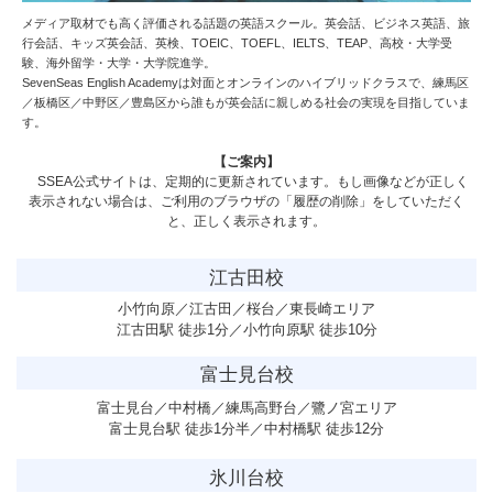
メディア取材でも高く評価される話題の英語スクール。英会話、ビジネス英語、旅
行会話、キッズ英会話、英検、TOEIC、TOEFL、IELTS、TEAP、高校・大学受
験、海外留学・大学・大学院進学。
SevenSeas English Academy
は対面とオンラインのハイブリッドクラスで、練馬区
／板橋区／中野区／豊島区から誰もが英会話に親しめる社会の実現を目指していま
す。
【ご案内】
SSEA公式サイトは、定期的に更新されています。もし画像などが正しく
表示されない場合は、ご利用のブラウザの「履歴の削除」をしていただく
と、正しく表示されます。
江古田校
小竹向原／江古田／桜台／東長崎エリア
江古田駅 徒歩1分／小竹向原駅 徒歩10分
富士見台校
富士見台／中村橋／練馬高野台／鷺ノ宮エリア
富士見台駅 徒歩1分半／中村橋駅 徒歩12分
氷川台校