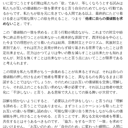
いに近づこうとする行動は私たちの「欲」であり、等しくなろうとする試みは
私たちが互いの価値観の一致を要求すると言う自分のためでしかない行動であ
るからです。私たちが欲を元に生きている人間である以上、最終的にたどり着
ける姿とは可能な限りこの欲を抑えること、つまり「
他者に自らの価値観を求
めないこと
」です。
この「価値観の一致を求める」と言う行動が残念ながら、これまでの対立や紛
争に終止符を打つことが出来なかった根本的な原因です。西洋社会を中心とし
た今までの理想がたどり着いたのは結局、宗教対立とテロリズム、民族対立と
差別であり、それは圧力と反発が終わらず繰り返される世界であったことは否
定出来ません。圧力はかつてよりは争いの数を減らすことは出来たかも知れま
せんが、対立を無くすことは出来なかったと言う点においてここが限界である
と考えられます。
この現状を私たち世界がもう一歩進めることが出来るとすれば、それは自らの
価値観の押し付けを止めて他者を尊重すること、異なるものを異なるままに容
認することではないでしょうか。そのためにはお互いの価値観を交換し理解し
たら、それ以上のことをお互い求めない事が必要です。それ以上は他者や他文
化に「干渉しない」と言う、ある意味で大人としての振る舞いが大切です。
誤解を招かないようにすると、「必要以上の干渉をしない」と言うのは「理解
を諦める」と言うことではありません。まずコミュニケーションを取った上で
お互いの違いを理解し認め合い、可能な限り譲り合う努力をしながら自らの価
値観を押し付けることをやめる、と言うことです。異なる文化や他者を尊重し
共生するとはそうあるべきものです。「協力」をする一方で「一致」を求めて
はいけません。「お互いのため」が「自分のため」に変わった瞬間に、人間に