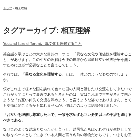
トップ
›
相互理解
タグアーカイブ:
相互理解
You and I are different. ‐ 異文化を理解すること
英会話を学ぶことの大きな目的の一つに、「異なる文化や価値観を理解するこ
と」があります。この相互の理解は今後の世界から宗教対立や民族紛争を無く
すためには必ず必要なことと言えるでしょう。
それでは、「
異なる文化を理解する
」とは、一体どのような姿なのでしょう
か。
僕がこれまで様々な国を訪れて色々な国の人間と話したり交流をして来た中で
これが人間にとって最善であると考えたのは、実はこれまで世界が考えて来た
ような「お互い仲良く交流を深めよう」と言うような姿ではありません。とて
も冷徹に聞こえるかも知れませんが、僕はこのように結論付けました。
「
お互いを理解し尊重した上で、一致を求めずお互い必要以上の干渉を避ける
べきである
」
なぜこのような結論となったかと言うと、結局私たちはそれぞれが生物として
の欲をベースとして生きている人間と言う名前の動物だからです。つまりお互