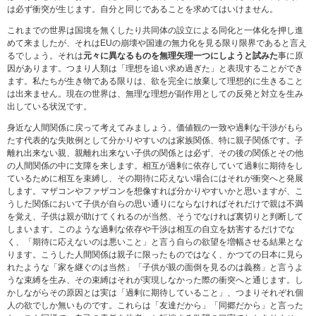
は必ず衝突が生じます。自分と同じであることを求めてはいけません。
これまでの世界は国境を無くしたり共同体の設立による同化と一体化を押し進
めて来ましたが、それはEUの崩壊や国連の無力化を見る限り限界であると言え
るでしょう。それは
元々に異なるものを無理矢理一つにしようと試みた
事に原
因があります。つまり人類は「理想を追い求め過ぎた」と表現することができ
ます。私たちが生き物である限りは、欲を完全に放棄して理想的に生きること
は出来ません。現在の世界は、無理な理想が副作用としての反発と対立を生み
出している状況です。
身近な人間関係に戻って考えてみましょう。価値観の一致や過剰な干渉がもら
たす代表的な失敗例として分かりやすいのは家族関係、特に親子関係です。子
離れ出来ない親、親離れ出来ない子供の関係とは必ず、その後の関係とその他
の人間関係の中に支障を来します。相互が過剰に依存していて過剰に期待をし
ているために相互を束縛し、その期待に応えない場合にはそれが衝突へと発展
します。マザコンやファザコンを想像すれば分かりやすいかと思いますが、こ
うした関係において子供が自らの思い通りにならなければそれだけで親は不満
を覚え、子供は親が助けてくれるのが当然、そうでなければ裏切りと判断して
しまいます。このような過剰な依存や干渉は相互の自立を妨害するだけでな
く、「期待に応えないのは悪いこと」と言う自らの欲望を増幅させる結果とな
ります。こうした人間関係は親子に限ったものではなく、かつての日本に見ら
れたような「家を継ぐのは当然」「子供が親の面倒を見るのは義務」と言うよ
うな束縛を生み、その束縛はそれが実現しなかった際の衝突へと通じます。し
かしながらその原因とは実は「過剰に期待していること」、つまりそれぞれ個
人の欲でしか無いものです。これらは「友達だから」「同郷だから」と言った