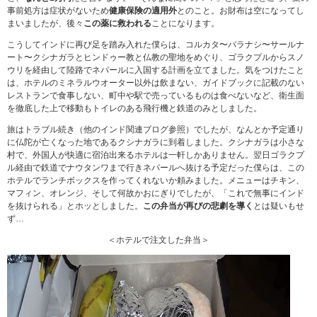
事前処方は症状がないため
健康保険の適用外
とのこと。お財布は空になってし
まいましたが、後々
この薬に救われる
ことになります。
こうしてインドに再び足を踏み入れた僕らは、コルカタ〜バラナシ〜サールナ
ート〜クシナガラとヒンドゥー教と仏教の聖地をめぐり、ゴラクプルからスノ
ウリを経由して陸路でネパールに入国する計画を立てました。気をつけたこと
は、ホテルのミネラルウオーター以外は飲まない、ガイドブックに記載のない
レストランで食事しない、町中や駅で売っているものは食べないなど、衛生面
を徹底した上で移動もトイレのある飛行機と鉄道のみとしました。
旅はトラブル続き（他のインド関連ブログ参照）でしたが、なんとか予定通り
に仏陀が亡くなった地であるクシナガラに到着しました。クシナガラは小さな
村で、外国人が快適に宿泊出来るホテルは一軒しかありません。翌日ゴラクプ
ル経由で鉄道でナウタンワまで行きネパールへ抜ける予定だった僕らは、この
ホテルでランチボックスを作ってくれないか頼みました。メニューはチキン、
マフィン、オレンジ、そして何故かおにぎりでしたが、「これで無事にインド
を抜けられる」とホッとしました。
この弁当が再びの悲劇を導く
とは疑いもせ
ず…
＜ホテルで注文した弁当＞