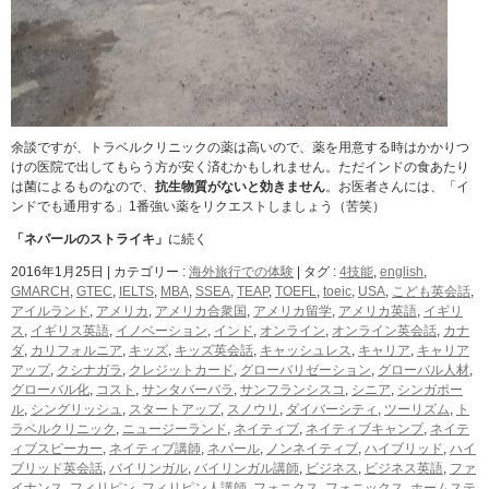
余談ですが、トラベルクリニックの薬は高いので、薬を用意する時はかかりつ
けの医院で出してもらう方が安く済むかもしれません。ただインドの食あたり
は菌によるものなので、
抗生物質がないと効きません
。お医者さんには、「イ
ンドでも通用する」1番強い薬をリクエストしましょう（苦笑）
「ネパールのストライキ」
に続く
2016年1月25日
|
カテゴリー :
海外旅行での体験
|
タグ :
4技能
,
english
,
GMARCH
,
GTEC
,
IELTS
,
MBA
,
SSEA
,
TEAP
,
TOEFL
,
toeic
,
USA
,
こども英会話
,
アイルランド
,
アメリカ
,
アメリカ合衆国
,
アメリカ留学
,
アメリカ英語
,
イギリ
ス
,
イギリス英語
,
イノベーション
,
インド
,
オンライン
,
オンライン英会話
,
カナ
ダ
,
カリフォルニア
,
キッズ
,
キッズ英会話
,
キャッシュレス
,
キャリア
,
キャリア
アップ
,
クシナガラ
,
クレジットカード
,
グローバリゼーション
,
グローバル人材
,
グローバル化
,
コスト
,
サンタバーバラ
,
サンフランシスコ
,
シニア
,
シンガポー
ル
,
シングリッシュ
,
スタートアップ
,
スノウリ
,
ダイバーシティ
,
ツーリズム
,
ト
ラベルクリニック
,
ニュージーランド
,
ネイティブ
,
ネイティブキャンプ
,
ネイテ
ィブスピーカー
,
ネイティブ講師
,
ネパール
,
ノンネイティブ
,
ハイブリッド
,
ハイ
ブリッド英会話
,
バイリンガル
,
バイリンガル講師
,
ビジネス
,
ビジネス英語
,
ファ
イナンス
,
フィリピン
,
フィリピン人講師
,
フォニクス
,
フォニックス
,
ホームステ