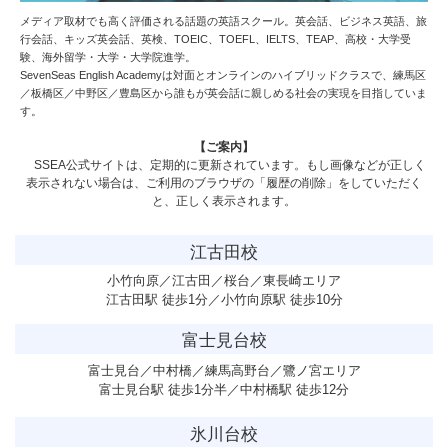
メディア取材でも高く評価される話題の英語スクール。英会話、ビジネス英語、旅
行会話、キッズ英会話、英検、TOEIC、TOEFL、IELTS、TEAP、高校・大学受
験、海外留学・大学・大学院進学。
SevenSeas English Academy
は対面とオンラインのハイブリッドクラスで、練馬区
／板橋区／中野区／豊島区から誰もが英会話に親しめる社会の実現を目指していま
す。
【ご案内】
SSEA公式サイトは、定期的に更新されています。もし画像などが正しく
表示されない場合は、ご利用のブラウザの「履歴の削除」をしていただく
と、正しく表示されます。
江古田校
小竹向原／江古田／桜台／東長崎エリア
江古田駅 徒歩1分／小竹向原駅 徒歩10分
富士見台校
富士見台／中村橋／練馬高野台／鷺ノ宮エリア
富士見台駅 徒歩1分半／中村橋駅 徒歩12分
氷川台校