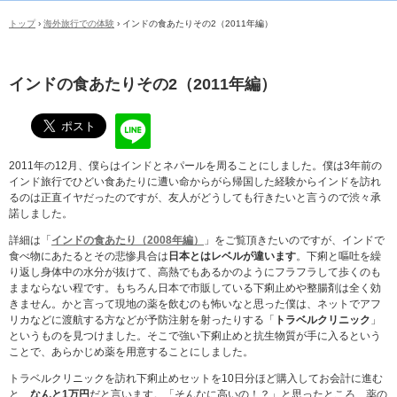
トップ
›
海外旅行での体験
›
インドの食あたりその2（2011年編）
インドの食あたりその2（2011年編）
2011年の12月、僕らはインドとネパールを周ることにしました。僕は3年前の
インド旅行でひどい食あたりに遭い命からがら帰国した経験からインドを訪れ
るのは正直イヤだったのですが、友人がどうしても行きたいと言うので渋々承
諾しました。
詳細は「
インドの食あたり（2008年編）
」をご覧頂きたいのですが、インドで
食べ物にあたるとその悲惨具合は
日本とはレベルが違います
。下痢と嘔吐を繰
り返し身体中の水分が抜けて、高熱でもあるかのようにフラフラして歩くのも
ままならない程です。もちろん日本で市販している下痢止めや整腸剤は全く効
きません。かと言って現地の薬を飲むのも怖いなと思った僕は、ネットでアフ
リカなどに渡航する方などが予防注射を射ったりする「
トラベルクリニック
」
というものを見つけました。そこで強い下痢止めと抗生物質が手に入るという
ことで、あらかじめ薬を用意することにしました。
トラベルクリニックを訪れ下痢止めセットを10日分ほど購入してお会計に進む
と、
なんと1万円
だと言います。「そんなに高いの！？」と思ったところ、薬の