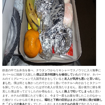
鉄道の中でお弁当を食べ、ナウタンワからリキシャーでスノウリに入り無事に
ネパールに陸路で入国した
僕は正直作戦勝ちを確信していた
のですが、ネパー
ルのイミグレーションで入国手続きをしていると
友人が気持ち悪いと言い出し
ました
。僕は何とも無かったのでとにかく急いでホテルへ向かおうとタクシー
を探していたら、後ろにいたはずの友人が見当たりません。遥か後方に彼を発
見した僕は戻ってどうしたのか尋ねると、なんと
路上で吐いてしまった
と言い
ます。ホテルの部屋にたどり着くと、今まで一度もお腹を壊したことのなかっ
た彼がトイレから出て来ません。
嘔吐と下痢の症状はまさに3年前に僕が経験し
た「インドの食あたり」
でした…しかしまさか
ホテルの弁当
で当たろうとは…