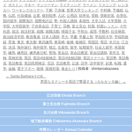
イ
,
ボストン
,
マネー
,
マンツーマン
,
ライティング
,
ラーメン
,
リスニング
,
レンタ
カー
,
ワーキングホリデー
,
下痢
,
下赤塚
,
世界大学ランキング
,
中村橋
,
予備校
,
仏
教
,
仏陀
,
付加価値
,
企業
,
個別指導
,
入試
,
公用語
,
効率化
,
受験
,
受験対策
,
合理化
,
国内留学
,
国際免許
,
国際免許証
,
塾
,
外国人講師
,
多様性
,
大学入試
,
大学受験
,
大
学院
,
大学院留学
,
子供英会話
,
子育て
,
宗教
,
富士見台
,
対面
,
対面レッスン
,
小竹
向原
,
就活
,
就活対策
,
就職
,
就職活動
,
帰国子女
,
平和台
,
成増
,
手数料
,
抗生物質
,
政治経済学部
,
教員養成
,
日本人講師
,
早大
,
早慶
,
早慶上智
,
早稲田大学
,
早稲田政
経
,
昇進
,
東京
,
東京都
,
東武練馬
,
東長崎
,
板橋
,
板橋区
,
母国語
,
母語
,
氷川台
,
江古
田
,
決済
,
海外旅行
,
海外留学
,
独立
,
生産性
,
留学
,
短期留学
,
社会人留学
,
米国留
学
,
練馬
,
練馬区
,
練馬春日町
,
聖地
,
英会話
,
英会話教室
,
英会話講師
,
英作文
,
英
検
,
英検対策
,
英語
,
英語4技能検定
,
英語4技能試験
,
英語スクール
,
英語塾
,
英語教
員
,
英語教室
,
英語民間検定
,
言語
,
言語教育
,
記述
,
語学
,
語学留学
,
起業
,
転職
,
通
学
,
金融
,
電子マネー
,
面接
,
面接対策
,
食あたり
|
投稿者 : shintaroakazawa
←
Santa Barbaraその8。
悪質なタクシーを英語で撃退する（カルカッタ編）
→
江古田校 Ekoda Branch
富士見台校 Fujimidai Branch
氷川台校 Hikawadai Branch
地下鉄赤塚校 Chikatetsu-Akatsuka Branch
年間カレンダー Annual Calendar