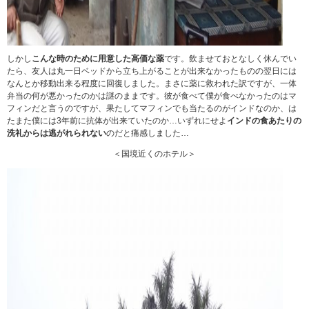
しかし
こんな時のために用意した高価な薬
です。飲ませておとなしく休んでい
たら、友人は丸一日ベッドから立ち上がることが出来なかったものの翌日には
なんとか移動出来る程度に回復しました。まさに薬に救われた訳ですが、一体
弁当の何が悪かったのかは謎のままです。彼が食べて僕が食べなかったのはマ
フィンだと言うのですが、果たしてマフィンでも当たるのがインドなのか、は
たまた僕には3年前に抗体が出来ていたのか…いずれにせよ
インドの食あたりの
洗礼からは逃がれられない
のだと痛感しました…
＜国境近くのホテル＞