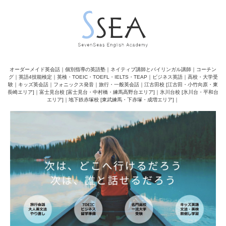
オーダーメイド英会話｜個別指導の英語塾｜ネイティブ講師とバイリンガル講師｜コーチン
グ｜英語4技能検定｜英検・TOEIC・TOEFL・IELTS・TEAP｜ビジネス英語｜高校・大学受
験｜キッズ英会話｜フォニックス発音｜旅行・一般英会話｜江古田校 [江古田・小竹向原・東
長崎エリア]｜富士見台校 [富士見台・中村橋・練馬高野台エリア]｜氷川台校 [氷川台・平和台
エリア]｜地下鉄赤塚校 [東武練馬・下赤塚・成増エリア]｜