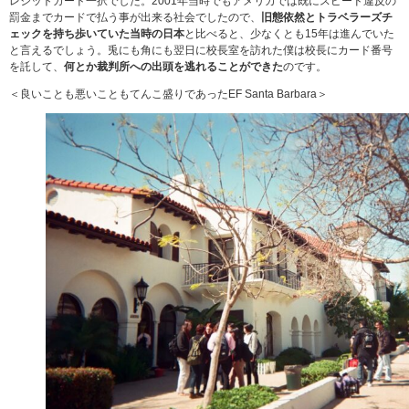
レジットカード一択でした。2001年当時でもアメリカでは既にスピード違反の
罰金までカードで払う事が出来る社会でしたので、
旧態依然とトラベラーズチ
ェックを持ち歩いていた当時の日本
と比べると、少なくとも15年は進んでいた
と言えるでしょう。兎にも角にも翌日に校長室を訪れた僕は校長にカード番号
を託して、
何とか裁判所への出頭を逃れることができた
のです。
＜良いことも悪いこともてんこ盛りであったEF Santa Barbara＞