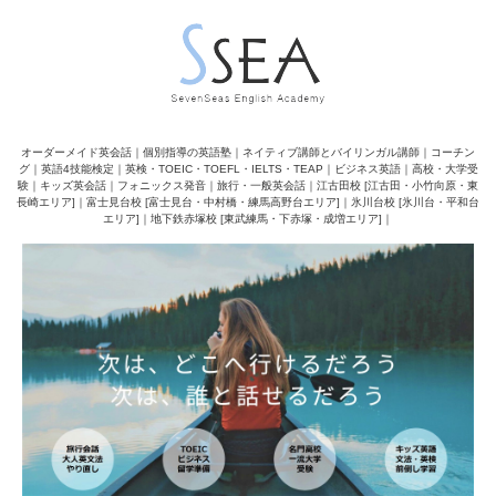
オーダーメイド英会話｜個別指導の英語塾｜ネイティブ講師とバイリンガル講師｜コーチン
グ｜英語4技能検定｜英検・TOEIC・TOEFL・IELTS・TEAP｜ビジネス英語｜高校・大学受
験｜キッズ英会話｜フォニックス発音｜旅行・一般英会話｜江古田校 [江古田・小竹向原・東
長崎エリア]｜富士見台校 [富士見台・中村橋・練馬高野台エリア]｜氷川台校 [氷川台・平和台
エリア]｜地下鉄赤塚校 [東武練馬・下赤塚・成増エリア]｜