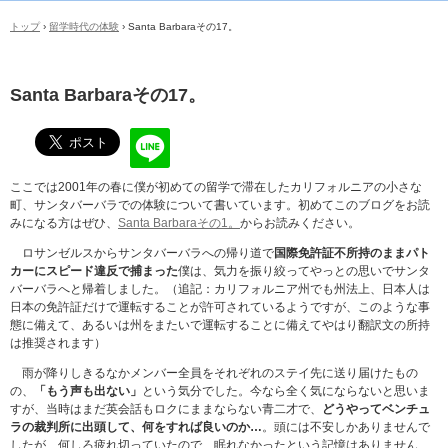
トップ
›
留学時代の体験
›
Santa Barbaraその17。
Santa Barbaraその17。
ここでは2001年の春に僕が初めての留学で滞在したカリフォルニアの小さな
町、サンタバーバラでの体験について書いています。初めてこのブログをお読
みになる方はぜひ、
Santa Barbaraその1。
からお読みください。
ロサンゼルスからサンタバーバラへの帰り道で
国際免許証不所持のままパト
カーにスピード違反で捕まった
僕は、気力を振り絞ってやっとの思いでサンタ
バーバラへと帰着しました。（追記：カリフォルニア州でも州法上、日本人は
日本の免許証だけで運転することが許可されているようですが、このような事
態に備えて、あるいは州をまたいで運転することに備えてやはり翻訳文の所持
は推奨されます）
雨が降りしきるなかメンバー全員をそれぞれのステイ先に送り届けたもの
の、
「もう声も出ない」
という気分でした。今なら全く気にならないと思いま
すが、当時はまだ英会話もロクにままならない青二才で、
どうやってベンチュ
ラの裁判所に出頭して、何をすれば良いのか…
。頭には不安しかありませんで
したが、何しろ疲れ切っていたので、眠れなかったという記憶はありません