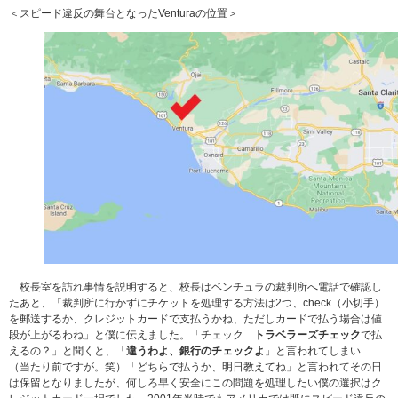
＜スピード違反の舞台となったVenturaの位置＞
校長室を訪れ事情を説明すると、校長はベンチュラの裁判所へ電話で確認し
たあと、「裁判所に行かずにチケットを処理する方法は2つ、check（小切手）
を郵送するか、クレジットカードで支払うかね、ただしカードで払う場合は値
段が上がるわね」と僕に伝えました。「チェック…
トラベラーズチェック
で払
えるの？」と聞くと、「
違うわよ、銀行のチェックよ
」と言われてしまい…
（当たり前ですが。笑）「どちらで払うか、明日教えてね」と言われてその日
は保留となりましたが、何しろ早く安全にこの問題を処理したい僕の選択はク