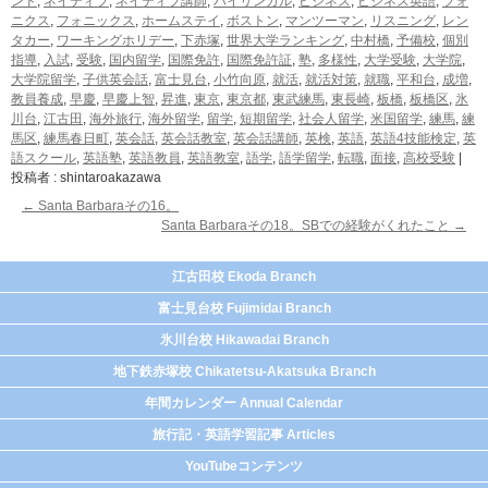
ンド
,
ネイティブ
,
ネイティブ講師
,
バイリンガル
,
ビジネス
,
ビジネス英語
,
フォ
ニクス
,
フォニックス
,
ホームステイ
,
ボストン
,
マンツーマン
,
リスニング
,
レン
タカー
,
ワーキングホリデー
,
下赤塚
,
世界大学ランキング
,
中村橋
,
予備校
,
個別
指導
,
入試
,
受験
,
国内留学
,
国際免許
,
国際免許証
,
塾
,
多様性
,
大学受験
,
大学院
,
大学院留学
,
子供英会話
,
富士見台
,
小竹向原
,
就活
,
就活対策
,
就職
,
平和台
,
成増
,
教員養成
,
早慶
,
早慶上智
,
昇進
,
東京
,
東京都
,
東武練馬
,
東長崎
,
板橋
,
板橋区
,
氷
川台
,
江古田
,
海外旅行
,
海外留学
,
留学
,
短期留学
,
社会人留学
,
米国留学
,
練馬
,
練
馬区
,
練馬春日町
,
英会話
,
英会話教室
,
英会話講師
,
英検
,
英語
,
英語4技能検定
,
英
語スクール
,
英語塾
,
英語教員
,
英語教室
,
語学
,
語学留学
,
転職
,
面接
,
高校受験
|
投稿者 : shintaroakazawa
←
Santa Barbaraその16。
Santa Barbaraその18。SBでの経験がくれたこと
→
江古田校 Ekoda Branch
富士見台校 Fujimidai Branch
氷川台校 Hikawadai Branch
地下鉄赤塚校 Chikatetsu-Akatsuka Branch
年間カレンダー Annual Calendar
旅行記・英語学習記事 Articles
YouTubeコンテンツ