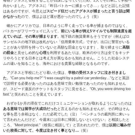
毎朝アグネスと登校することが日課になっていたため、2人でその車にて学校へ
向かいました。アグネスに「昨日パトカーに捕まってさ…」などと話した記憶
はあるのですが、今思えば
スピード狂だったアグネスが捕まったと言う話は聞
かなかった
ので、僕はよほど運が悪かったのでしょう（笑）
確かにアメリカでは、日本のように早く走っている車が捕まるのではなく、
パトカーがフリーウェイに入って、
前にいる車が例え5マイルでも制限速度を超
えていれば、その車が捕まります
。地下鉄の無賃乗車もそうですが（例えばロ
サンゼルスの地下鉄は改札がない「信用乗車方式」ですが、出口に警官がいる
ことがあり切符を持っていないと高額な罰金となります）、取り締まりに
高額
の罰金
と見せしめ的な
心理
を利用するあたりは、欧米のやり方は全てをキッチ
リやろうとする日本とは考え方が異なるかも知れません。こうした社会システ
ムの違いを知ることも、海外における貴重な経験となるものです。
アグネスと学校にたどり着いた僕は、
学校の受付スタッフに泣き付きまし
た
。”Can you help me?” “I was caught by a patrol car yesterday…”などと英語
で説明する必要があったのはある意味で良い勉強であったのかも知れません
が、スピード違反のチケットをスタッフに見せると、”Oh, you were driving too
fast.”と笑われたことを覚えています。
わずか1か月の滞在でこれだけコミュニケーションが取れるようになったのは
ある意味では留学が大成功だった
と言えるのかも知れませんが、その時はそん
な事を思う余裕はなく、ただ必死でした（泣）「ベンチュラの裁判所に来いっ
て言われたんだけど、今週末には日本に帰国しないといけない」と相談したと
ころ、”Meet principal.”（校長に相談して）と言われたので、僕は
以前に噛み付
いた校長に対して、今度は泣き付く事となり…
（笑）