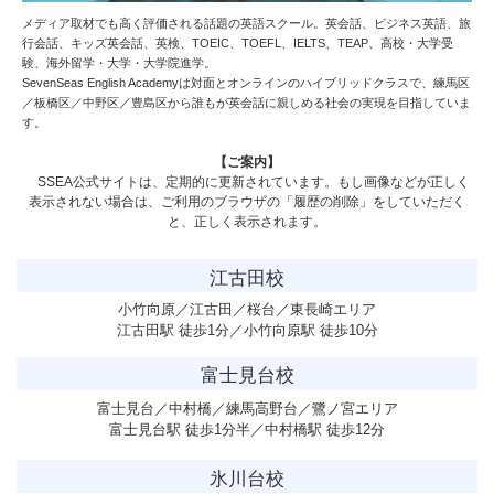
メディア取材でも高く評価される話題の英語スクール。英会話、ビジネス英語、旅
行会話、キッズ英会話、英検、TOEIC、TOEFL、IELTS、TEAP、高校・大学受
験、海外留学・大学・大学院進学。
SevenSeas English Academy
は対面とオンラインのハイブリッドクラスで、練馬区
／板橋区／中野区／豊島区から誰もが英会話に親しめる社会の実現を目指していま
す。
【ご案内】
SSEA公式サイトは、定期的に更新されています。もし画像などが正しく
表示されない場合は、ご利用のブラウザの「履歴の削除」をしていただく
と、正しく表示されます。
江古田校
小竹向原／江古田／桜台／東長崎エリア
江古田駅 徒歩1分／小竹向原駅 徒歩10分
富士見台校
富士見台／中村橋／練馬高野台／鷺ノ宮エリア
富士見台駅 徒歩1分半／中村橋駅 徒歩12分
氷川台校