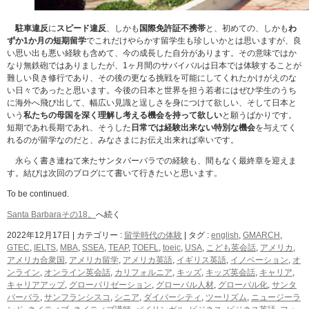
駐車違反
に
スピード違反
、しかも
国際免許証不携帯
と、初めての、しかも
わ
ずか1か月の短期留学
でこれだけやらかす留学生も珍しいかとは思いますが、良
い思い出も悪い経験も含めて、今の成長した自分があります。その意味ではか
なり無鉄砲ではありましたが、1ヶ月間のサバイバルは日本では体験することが
難しい良き修行であり、その後の更なる挑戦を可能にしてくれたかけがえのな
い日々であったと思います。今後の日本と世界を担う若者にはぜひ学生のうち
に海外へ飛び出して、幅広い見識と逞しさを身につけて欲しい、そして日本と
いう
私たちの母国を深く理解し考える機会を持って欲しい
と願うばかりです。
短期であれ長期であれ、そうした
日常では経験出来ない特別な機会
を与えてく
れるのが留学なのだと、みなさまにお伝え出来れば幸いです。
永らく書き連ねて来たサンタバーバラでの経験も、間もなく最終章を迎えま
す。結びは次回のブログにて書いて行きたいと思います。
To be continued.
Santa Barbaraその18。
へ続く
2022年12月17日
|
カテゴリー :
留学時代の体験
|
タグ :
english
,
GMARCH
,
GTEC
,
IELTS
,
MBA
,
SSEA
,
TEAP
,
TOEFL
,
toeic
,
USA
,
こども英会話
,
アメリカ
,
アメリカ合衆国
,
アメリカ留学
,
アメリカ英語
,
イギリス英語
,
イノベーション
,
オ
ンライン
,
オンライン英会話
,
カリフォルニア
,
キッズ
,
キッズ英会話
,
キャリア
,
キャリアアップ
,
グローバリゼーション
,
グローバル人材
,
グローバル化
,
サンタ
バーバラ
,
サンフランシスコ
,
シニア
,
ダイバーシティ
,
ツーリズム
,
ニュージーラ