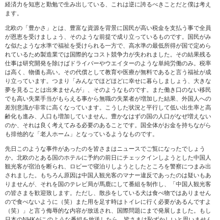
経済力を知恵と勤勉で生み出している、これは逆に誇るべきことだと僕は考え
ます。
北欧の「豊かさ」とは、豊富な資源を背景に国民が高い税金を支払う事で全員
が恩恵を受けましょう、そのような前提で成り立っているものです。国民がみ
な似たような水準で福祉を受けられる一方で、高水準の最低所得が国で定めら
れているため製造業では国際的なコスト競争力が失われました。その結果残る
仕事は研究開発を除けばドライバーやウエイターのような単純労働のみ。税率
は高く、物価も高い。その代償として教育や医療が無料であると言う福祉が成
り立っています。つまり「みんなでほどほどに幸せに暮らしましょう、大きな
夢を見ることは出来ませんが」、そのようなものです。また働き口のない移民
でも高い失業手当がもらえる事から無職の失業者が増加した結果、外国人への
差別意識が非常に高くなっています。こうした状況と平行して低い出生率と高
齢化も進み、人口も増加していません。豊かなはずの国の人口がなぜ増えない
のか、それは良く考えてみる必要のあることです。国全体がお金を持ちながら
も排他的な「老人ホーム」となっているようなものです。
先日このような事件があったのを皆さまはニュースでご覧になったでしょう
か。北欧のとある国のホテルに予約の前日にチェックインしようとした中国人
観光客が宿泊を断られ、ロビーで寝泊りしようとしたところを警察につまみ出
されました。もちろん原因は中国人観光客のマナー違反であったのは疑いもあ
りませんが、それを国のテレビ局が馬鹿にして番組を制作し、「中国人観光客
の皆さまを歓迎致します。ただし、散歩をしている犬は食べ物ではありません
ので食べないように（笑）また用を足す時はトイレに行く必要があるんですよ
（笑）」と言う侮辱的な内容が放送され、国際問題にまで発展しました。もし
日本のNHKがこのような番組を放送したら、皆さまは恥ずかしいと思いません