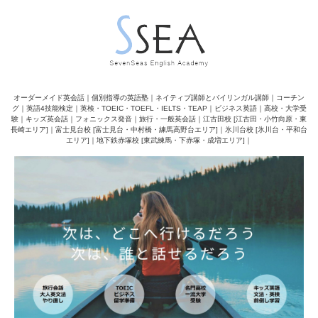
オーダーメイド英会話｜個別指導の英語塾｜ネイティブ講師とバイリンガル講師｜コーチン
グ｜英語4技能検定｜英検・TOEIC・TOEFL・IELTS・TEAP｜ビジネス英語｜高校・大学受
験｜キッズ英会話｜フォニックス発音｜旅行・一般英会話｜江古田校 [江古田・小竹向原・東
長崎エリア]｜富士見台校 [富士見台・中村橋・練馬高野台エリア]｜氷川台校 [氷川台・平和台
エリア]｜地下鉄赤塚校 [東武練馬・下赤塚・成増エリア]｜