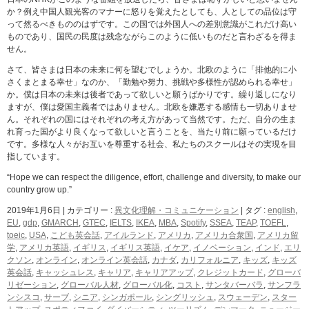
か？例え中国人観光客のマナーに怒りを覚えたとしても、人としての品位は守
って然るべきもののはずです。この国では外国人への差別意識がこれだけ高い
ものであり、国民の民度は残念ながらこのように低いものだと言わざるを得ま
せん。
さて、皆さまは日本の未来に何を望むでしょうか。北欧のように「排他的に小
さくまとまる幸せ」なのか、「勤勉や努力、挑戦や多様性が認められる幸せ」
か。僕は日本の未来は後者であって欲しいと願うばかりです。繰り返しになり
ますが、僕は愛国主義者ではありません。北欧を嫌悪する感情も一切ありませ
ん。それぞれの国にはそれぞれの考え方があって当然です。ただ、自分の生ま
れ育った国がより良くなって欲しいと言うことを、当たり前に願っているだけ
です。多様な人々がお互いを尊重する社会、私たちのスクールはその実現を目
指しています。
“Hope we can respect the diligence, effort, challenge and diversity, to make our
country grow up.”
2019年1月6日
|
カテゴリー :
異文化理解・コミュニケーション
|
タグ :
english
,
EU
,
gdp
,
GMARCH
,
GTEC
,
IELTS
,
IKEA
,
MBA
,
Spotify
,
SSEA
,
TEAP
,
TOEFL
,
toeic
,
USA
,
こども英会話
,
アイルランド
,
アメリカ
,
アメリカ合衆国
,
アメリカ留
学
,
アメリカ英語
,
イギリス
,
イギリス英語
,
イケア
,
イノベーション
,
インド
,
エリ
クソン
,
オンライン
,
オンライン英会話
,
カナダ
,
カリフォルニア
,
キッズ
,
キッズ
英会話
,
キャッシュレス
,
キャリア
,
キャリアアップ
,
クレジットカード
,
グローバ
リゼーション
,
グローバル人材
,
グローバル化
,
コスト
,
サンタバーバラ
,
サンフラ
ンシスコ
,
サーブ
,
シニア
,
シンガポール
,
シングリッシュ
,
スウェーデン
,
スター