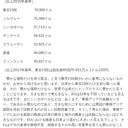
（以上2015年基準）
東京23区 76,900ドル
ノルウェー 75,389ドル
シンガポール 57,713ドル
デンマーク 56,631ドル
スウェーデン 52,925ドル
香港 46,080ドル
フィンランド 45,927ドル
（以上2017年基準。東京23区は総生産85兆円÷921万人 1ドル120円）
「豊かな場所だけを切り取る」と言う数字の比較がいかに参考にならないもの
かが、お分かり頂けるかと思います。日本から東京23区だけを切り取った場
合、その「豊かな場所だけなら」世界では未だにトップクラスに豊かだと言う
ことになります。大きな括りで考えるなら、EUは日本を下回っているとも言え
るはずです。またシンガポールなどは、あくまで「東南アジアの金融センタ
ー」であるから豊かなのであり、大きな括りにするためには周辺の東南アジア
諸国を含めて比較するのが正しい比較対象です。そうして考えた場合、東南ア
ジアにおける貧富の格差は日本の東京と地方の格差とは比較にならないほど大
きなものです。EUにおける格差も日本より遥かに大きいと言えるでしょう。そ
れはデモの多発や政情不安、頻発するテロや高い失業率を見ても明らかなこと