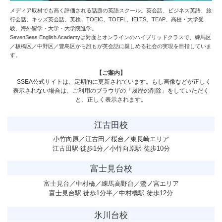
メディア取材でも高く評価される話題の英語スクール。英会話、ビジネス英語、旅
行会話、キッズ英会話、英検、TOEIC、TOEFL、IELTS、TEAP、高校・大学受
験、海外留学・大学・大学院進学。
SevenSeas English Academy
は対面とオンラインのハイブリッドクラスで、練馬区
／板橋区／中野区／豊島区から誰もが英会話に親しめる社会の実現を目指していま
す。
【ご案内】
SSEA公式サイトは、定期的に更新されています。もし画像などが正しく
表示されない場合は、ご利用のブラウザの「履歴の削除」をしていただく
と、正しく表示されます。
江古田校
小竹向原／江古田／桜台／東長崎エリア
江古田駅 徒歩1分／小竹向原駅 徒歩10分
富士見台校
富士見台／中村橋／練馬高野台／鷺ノ宮エリア
富士見台駅 徒歩1分半／中村橋駅 徒歩12分
氷川台校