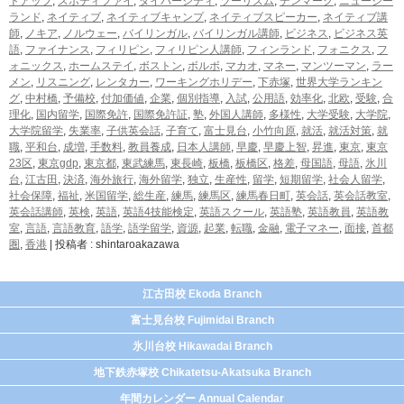
トアップ
,
スポティファイ
,
ダイバーシティ
,
ツーリズム
,
デンマーク
,
ニュージー
ランド
,
ネイティブ
,
ネイティブキャンプ
,
ネイティブスピーカー
,
ネイティブ講
師
,
ノキア
,
ノルウェー
,
バイリンガル
,
バイリンガル講師
,
ビジネス
,
ビジネス英
語
,
ファイナンス
,
フィリピン
,
フィリピン人講師
,
フィンランド
,
フォニクス
,
フ
ォニックス
,
ホームステイ
,
ボストン
,
ボルボ
,
マカオ
,
マネー
,
マンツーマン
,
ラー
メン
,
リスニング
,
レンタカー
,
ワーキングホリデー
,
下赤塚
,
世界大学ランキン
グ
,
中村橋
,
予備校
,
付加価値
,
企業
,
個別指導
,
入試
,
公用語
,
効率化
,
北欧
,
受験
,
合
理化
,
国内留学
,
国際免許
,
国際免許証
,
塾
,
外国人講師
,
多様性
,
大学受験
,
大学院
,
大学院留学
,
失業率
,
子供英会話
,
子育て
,
富士見台
,
小竹向原
,
就活
,
就活対策
,
就
職
,
平和台
,
成増
,
手数料
,
教員養成
,
日本人講師
,
早慶
,
早慶上智
,
昇進
,
東京
,
東京
23区
,
東京gdp
,
東京都
,
東武練馬
,
東長崎
,
板橋
,
板橋区
,
格差
,
母国語
,
母語
,
氷川
台
,
江古田
,
決済
,
海外旅行
,
海外留学
,
独立
,
生産性
,
留学
,
短期留学
,
社会人留学
,
社会保障
,
福祉
,
米国留学
,
総生産
,
練馬
,
練馬区
,
練馬春日町
,
英会話
,
英会話教室
,
英会話講師
,
英検
,
英語
,
英語4技能検定
,
英語スクール
,
英語塾
,
英語教員
,
英語教
室
,
言語
,
言語教育
,
語学
,
語学留学
,
資源
,
起業
,
転職
,
金融
,
電子マネー
,
面接
,
首都
圏
,
香港
|
投稿者 : shintaroakazawa
江古田校 Ekoda Branch
富士見台校 Fujimidai Branch
氷川台校 Hikawadai Branch
地下鉄赤塚校 Chikatetsu-Akatsuka Branch
年間カレンダー Annual Calendar