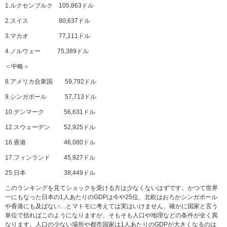
1.ルクセンブルク 105,863ドル
2.スイス 80,637ドル
3.マカオ 77,111ドル
4.ノルウェー 75,389ドル
＜中略＞
8.アメリカ合衆国 59,792ドル
9.シンガポール 57,713ドル
10.デンマーク 56,631ドル
12.スウェーデン 52,925ドル
16.香港 46,080ドル
17.フィンランド 45,927ドル
25.日本 38,449ドル
このランキングを見てショックを受ける方は少なくないはずです。かつて世界
一にもなった日本の1人あたりのGDPは今や25位、北欧はおろかシンガポール
や香港にも及ばない…とマトモに考えては実はいけません。確かに国家と言う
単位で括ればこのようになりますが、そもそも人口や地理などの条件が全く異
なります。人口の少ない場所や都市国家は1人あたりのGDPが大きくなるのは