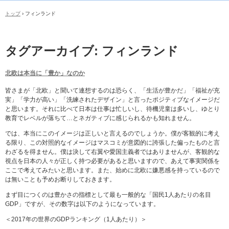
トップ
›
フィンランド
タグアーカイブ:
フィンランド
北欧は本当に「豊か」なのか
皆さまが「北欧」と聞いて連想するのは恐らく、「生活が豊かだ」「福祉が充
実」「学力が高い」「洗練されたデザイン」と言ったポジティブなイメージだ
と思います。それに比べて日本は仕事は忙しいし、待機児童は多いし、ゆとり
教育でレベルが落ちて…とネガティブに感じられるかも知れません。
では、本当にこのイメージは正しいと言えるのでしょうか。僕が客観的に考え
る限り、この対照的なイメージはマスコミが意図的に誇張した偏ったものと言
わざるを得ません。僕は決して右翼や愛国主義者ではありませんが、客観的な
視点を日本の人々が正しく持つ必要があると思いますので、あえて事実関係を
ここで考えてみたいと思います。また、始めに北欧に嫌悪感を持っているので
は無いことも予めお断りしておきます。
まず目につくのは豊かさの指標として最も一般的な「国民1人あたりの名目
GDP」ですが、その数字は以下のようになっています。
＜2017年の世界のGDPランキング（1人あたり）＞