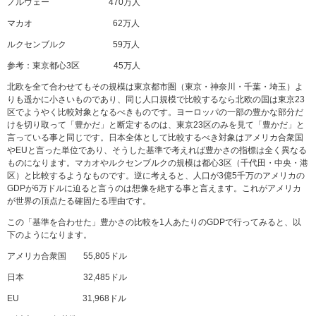
ノルウェー 470万人
マカオ 62万人
ルクセンブルク 59万人
参考：東京都心3区 45万人
北欧を全て合わせてもその規模は東京都市圏（東京・神奈川・千葉・埼玉）よ
りも遥かに小さいものであり、同じ人口規模で比較するなら北欧の国は東京23
区でようやく比較対象となるべきものです。ヨーロッパの一部の豊かな部分だ
けを切り取って「豊かだ」と断定するのは、東京23区のみを見て「豊かだ」と
言っている事と同じです。日本全体として比較するべき対象はアメリカ合衆国
やEUと言った単位であり、そうした基準で考えれば豊かさの指標は全く異なる
ものになります。マカオやルクセンブルクの規模は都心3区（千代田・中央・港
区）と比較するようなものです。逆に考えると、人口が3億5千万のアメリカの
GDPが6万ドルに迫ると言うのは想像を絶する事と言えます。これがアメリカ
が世界の頂点たる確固たる理由です。
この「基準を合わせた」豊かさの比較を1人あたりのGDPで行ってみると、以
下のようになります。
アメリカ合衆国 55,805ドル
日本 32,485ドル
EU 31,968ドル