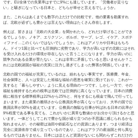
です。EU全体での失業率はすでに9%にも達しています。「労働者が足りな
い」と騒ぎになっている日本と、どちらが幸せと言えるでしょうか。
また、これらはあくまでも数字の上だけでの比較です。他の要素を勘案すれ
ば、北欧が必ずしも豊かとは言えない理由はたくさん存在します。
例えば、皆さまは「北欧の大企業」を聞かれたら、どれだけ挙げることができ
るでしょうか。ノキア、エリクソン、ボルボ、サーブ、レゴ、イケア、スポテ
ィファイ…このくらいではないでしょうか。これはアメリカや日本はもちろ
ん、ドイツ1国と比べても圧倒的に劣勢であり、学力が高いはずの北欧にはそれ
を受け入れるだけの環境が存在しないと言うことになります。学力が高いのに
競争力のある企業が育たない、これは非常に矛盾していると思いませんか？こ
れには北欧諸国が福祉の充実に注力し過ぎてしまった弊害が関係しています。
北欧の国での福祉が充実しているのは、紛れもない事実です。医療費、年金、
社会保障と、人々は安定した裕福な福祉の恩恵を確実に受けており、これが一
見すると「暮らしやすい」ように見える理由の一つです。しかし一方で、その
福祉を維持するための税率は北欧では圧倒的に高くなっています。日本の消費
税に相当する標準税率は22%から25%と、何をするにも税金で飛んで行ってし
まいます。また産業の脆弱さから公務員比率が高くなっており、大半の国で公
務員比率が30%を超えています。公務員の無駄な仕事が叫ばれる日本の比率が
9%程度である事を見ても、これがいかに異常な数値かがお分かり頂けるかと思
います。一体どうしてこれで豊かな国が成り立つのか不思議に感じられるかも
知れませんが、その秘密は油田や鉄鉱石などの資源にあります。つまり経済は
完全に資源依存で成り立っているのであり、これはアラブの産油国と何ら異な
るものではありません。日本にはほとんど資源がないにも関わらずこれだけの