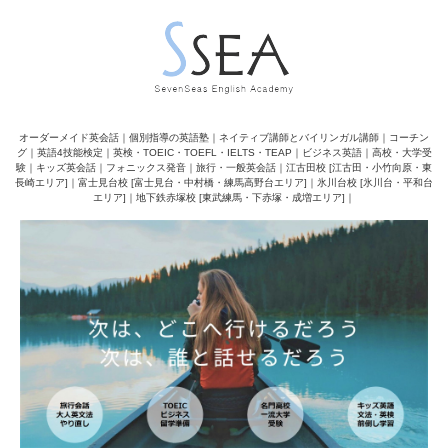
オーダーメイド英会話｜個別指導の英語塾｜ネイティブ講師とバイリンガル講師｜コーチン
グ｜英語4技能検定｜英検・TOEIC・TOEFL・IELTS・TEAP｜ビジネス英語｜高校・大学受
験｜キッズ英会話｜フォニックス発音｜旅行・一般英会話｜江古田校 [江古田・小竹向原・東
長崎エリア]｜富士見台校 [富士見台・中村橋・練馬高野台エリア]｜氷川台校 [氷川台・平和台
エリア]｜地下鉄赤塚校 [東武練馬・下赤塚・成増エリア]｜