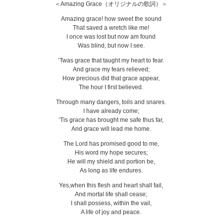
＜Amazing Grace（オリジナルの歌詞）＞
Amazing grace! how sweet the sound
That saved a wretch like me!
I once was lost but now am found
Was blind, but now I see.
‘Twas grace that taught my heart to fear.
And grace my fears relieved;
How precious did that grace appear,
The hour I first believed.
Through many dangers, toils and snares.
I have already come;
‘Tis grace has brought me safe thus far,
And grace will lead me home.
The Lord has promised good to me,
His word my hope secures;
He will my shield and portion be,
As long as life endures.
Yes,when this flesh and heart shall fail,
And mortal life shall cease;
I shall possess, within the vail,
A life of joy and peace.