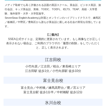
メディア取材でも高く評価される話題の英語スクール。英会話、ビジネス英語、旅
行会話、キッズ英会話、英検、TOEIC、TOEFL、IELTS、TEAP、高校・大学受
験、海外留学・大学・大学院進学。
SevenSeas English Academy
は対面とオンラインのハイブリッドクラスで、練馬区
／板橋区／中野区／豊島区から誰もが英会話に親しめる社会の実現を目指していま
す。
【ご案内】
SSEA公式サイトは、定期的に更新されています。もし画像などが正しく
表示されない場合は、ご利用のブラウザの「履歴の削除」をしていただく
と、正しく表示されます。
江古田校
小竹向原／江古田／桜台／東長崎エリア
江古田駅 徒歩1分／小竹向原駅 徒歩10分
富士見台校
富士見台／中村橋／練馬高野台／鷺ノ宮エリア
富士見台駅 徒歩1分半／中村橋駅 徒歩12分
氷川台校