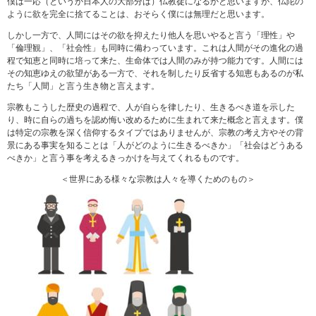
僕は一応（というか日本人の大部分は）仏教徒になるかと思いますが、仏陀の
ように欲を完全に捨てることは、おそらく僕には無理だと思います。
しかし一方で、人間にはその欲を抑えたり他人を思いやると言う「理性」や
「倫理観」、「社会性」も同時に備わっています。これは人間がその進化の過
程で知恵と同時に培って来た、生命体では人間のみが持つ能力です。人間には
その知恵ゆえの欲望がある一方で、それを制したり反省する知恵もあるのが私
たち「人間」と言う生き物と言えます。
宗教もこうした歴史の過程で、人が自らを律したり、生きるべき道を示した
り、時に自らの過ちを認め悔い改めるために生まれて来た概念と言えます。僕
は特定の宗教を深く信仰するタイプではありませんが、宗教の考え方やその背
景にある事実を知ることは「人がどのように生きるべきか」「社会はどうある
べきか」と言う事を考えるきっかけを与えてくれるものです。
＜世界にある様々な宗教は人々を導くためのもの＞