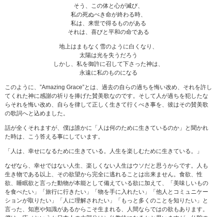
そう、この体と心が滅び、
私の死ぬべき命が終わる時、
私は、来世で得るものがある
それは、喜びと平和の命である
地上はまもなく雪のように白くなり、
太陽は光を失うだろう
しかし、私を御許に召して下さった神は、
永遠に私のものになる
このように、”Amazing Grace”とは、過去の自らの過ちを悔い改め、それを許し
てくれた神に感謝の祈りを捧げた賛美歌なのです。そして人が過ちを犯したな
らそれを悔い改め、自らを律して正しく生きて行くべき事を、彼はその賛美歌
の歌詞へと込めました。
話が全くそれますが、僕は誰かに「人は何のために生きているのか」と聞かれ
た時は、こう答える事にしています。
「人は、幸せになるために生きている。人生を楽しむために生きている。」
なぜなら、幸せではない人生、楽しくない人生はウソだと思うからです。人も
生き物である以上、その欲望から完全に逃れることは出来ません。食欲、性
欲、睡眠欲と言った動物が本能として備えている欲に加えて、「美味しいもの
を食べたい」「旅行に行きたい」「物を手に入れたい」「他人とコミュニケー
ションが取りたい」「人に理解されたい」「もっと多くのことを知りたい」と
言った、知恵や知識があるからこそ生まれる、人間ならではの欲もあります。