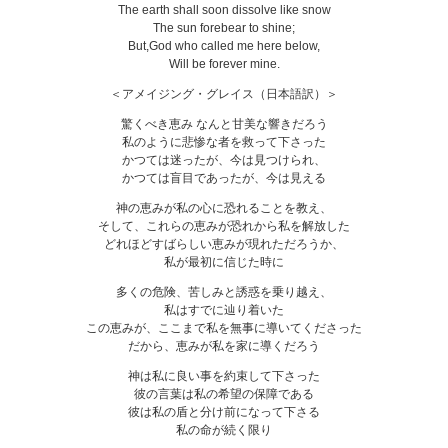
The earth shall soon dissolve like snow
The sun forebear to shine;
But,God who called me here below,
Will be forever mine.
＜アメイジング・グレイス（日本語訳）＞
驚くべき恵み なんと甘美な響きだろう
私のように悲惨な者を救って下さった
かつては迷ったが、今は見つけられ、
かつては盲目であったが、今は見える
神の恵みが私の心に恐れることを教え、
そして、これらの恵みが恐れから私を解放した
どれほどすばらしい恵みが現れただろうか、
私が最初に信じた時に
多くの危険、苦しみと誘惑を乗り越え、
私はすでに辿り着いた
この恵みが、ここまで私を無事に導いてくださった
だから、恵みが私を家に導くだろう
神は私に良い事を約束して下さった
彼の言葉は私の希望の保障である
彼は私の盾と分け前になって下さる
私の命が続く限り