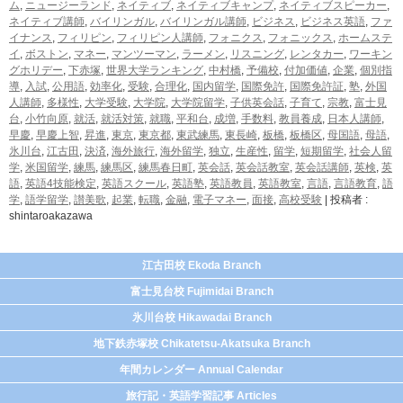
ム
,
ニュージーランド
,
ネイティブ
,
ネイティブキャンプ
,
ネイティブスピーカー
,
ネイティブ講師
,
バイリンガル
,
バイリンガル講師
,
ビジネス
,
ビジネス英語
,
ファ
イナンス
,
フィリピン
,
フィリピン人講師
,
フォニクス
,
フォニックス
,
ホームステ
イ
,
ボストン
,
マネー
,
マンツーマン
,
ラーメン
,
リスニング
,
レンタカー
,
ワーキン
グホリデー
,
下赤塚
,
世界大学ランキング
,
中村橋
,
予備校
,
付加価値
,
企業
,
個別指
導
,
入試
,
公用語
,
効率化
,
受験
,
合理化
,
国内留学
,
国際免許
,
国際免許証
,
塾
,
外国
人講師
,
多様性
,
大学受験
,
大学院
,
大学院留学
,
子供英会話
,
子育て
,
宗教
,
富士見
台
,
小竹向原
,
就活
,
就活対策
,
就職
,
平和台
,
成増
,
手数料
,
教員養成
,
日本人講師
,
早慶
,
早慶上智
,
昇進
,
東京
,
東京都
,
東武練馬
,
東長崎
,
板橋
,
板橋区
,
母国語
,
母語
,
氷川台
,
江古田
,
決済
,
海外旅行
,
海外留学
,
独立
,
生産性
,
留学
,
短期留学
,
社会人留
学
,
米国留学
,
練馬
,
練馬区
,
練馬春日町
,
英会話
,
英会話教室
,
英会話講師
,
英検
,
英
語
,
英語4技能検定
,
英語スクール
,
英語塾
,
英語教員
,
英語教室
,
言語
,
言語教育
,
語
学
,
語学留学
,
讃美歌
,
起業
,
転職
,
金融
,
電子マネー
,
面接
,
高校受験
|
投稿者 :
shintaroakazawa
江古田校 Ekoda Branch
富士見台校 Fujimidai Branch
氷川台校 Hikawadai Branch
地下鉄赤塚校 Chikatetsu-Akatsuka Branch
年間カレンダー Annual Calendar
旅行記・英語学習記事 Articles