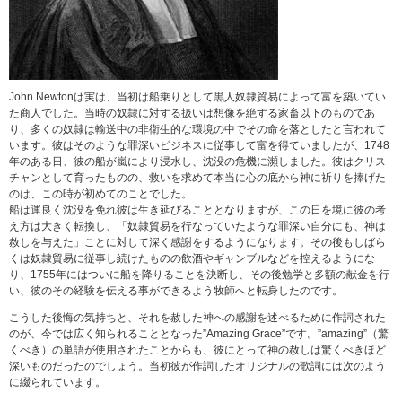
John Newtonは実は、当初は船乗りとして黒人奴隷貿易によって富を築いてい
た商人でした。当時の奴隷に対する扱いは想像を絶する家畜以下のものであ
り、多くの奴隷は輸送中の非衛生的な環境の中でその命を落としたと言われて
います。彼はそのような罪深いビジネスに従事して富を得ていましたが、1748
年のある日、彼の船が嵐により浸水し、沈没の危機に瀕しました。彼はクリス
チャンとして育ったものの、救いを求めて本当に心の底から神に祈りを捧げた
のは、この時が初めてのことでした。
船は運良く沈没を免れ彼は生き延びることとなりますが、この日を境に彼の考
え方は大きく転換し、「奴隷貿易を行なっていたような罪深い自分にも、神は
赦しを与えた」ことに対して深く感謝をするようになります。その後もしばら
くは奴隷貿易に従事し続けたものの飲酒やギャンブルなどを控えるようにな
り、1755年にはついに船を降りることを決断し、その後勉学と多額の献金を行
い、彼のその経験を伝える事ができるよう牧師へと転身したのです。
こうした後悔の気持ちと、それを赦した神への感謝を述べるために作詞された
のが、今では広く知られることとなった”Amazing Grace”です。”amazing”（驚
くべき）の単語が使用されたことからも、彼にとって神の赦しは驚くべきほど
深いものだったのでしょう。当初彼が作詞したオリジナルの歌詞には次のよう
に綴られています。