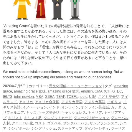
“Amazing Grace”を聴いたりその歌詞や誕生の背景を知ることで、「人は時には
過ちを犯すことが必ずある。そうした際には、その過ちを認め悔い改め、その
先にある人生に生かしていくべきだ。」と言うことを、僕はまた1つ知ることが
できました。皆さまもこの心に染み渡るメロディーを耳にした際は、人には人
間のみがもつ「欲」と「理性」が両方とも存在し、それをどのようにバランス
を取るべきなのか、そして「人はみな幸せになるために生きている」が、その
ためには「過ちは悔い改め正しく生きて行く必要がある」と言うことを、思い
出してみて下さい。
We must make mistakes sometimes, as long as we are human being. But we
should not give up improving ourselves and realizing our happiness.
2020年7月5日
|
カテゴリー :
異文化理解・コミュニケーション
|
タグ :
amazing
grace
,
amazing grace 意味
,
amazing grace 歌詞
,
english
,
GMARCH
,
GTEC
,
IELTS
,
john newton
,
MBA
,
SSEA
,
TEAP
,
TOEFL
,
toeic
,
USA
,
こども英会話
,
アイ
ルランド
,
アメリカ
,
アメリカ合衆国
,
アメリカ留学
,
アメリカ英語
,
イギリス
,
イ
ギリス英語
,
イノベーション
,
インド
,
オンライン
,
オンライン英会話
,
カナダ
,
カ
リフォルニア
,
キッズ
,
キッズ英会話
,
キャッシュレス
,
キャリア
,
キャリアアッ
プ
,
キリスト
,
キリスト教
,
クレジットカード
,
グローバリゼーション
,
グローバル
人材
,
グローバル化
,
コスト
,
ゴスペル
,
サンタバーバラ
,
サンフランシスコ
,
シニ
ア
,
シンガポール
,
シングリッシュ
,
スタートアップ
,
ダイバーシティ
,
ツーリズ