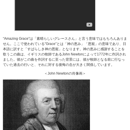
“Amazing Grace”は「素晴らしいグレースさん」と言う意味ではもちろんありま
せん。ここで使われている”Grace”とは「神の恵み」「恩寵」の意味であり、日
本語に訳すと「すばらしき神の恩寵」となります。神の恵みに感謝することを
歌うこの曲は、イギリスの牧師であるJohn Newtonによって1772年に作詞され
ました。彼がこの曲を作詞するに至った背景には、彼が牧師となる前に行なっ
ていた過去の行いと、それに対する後悔の念が大きく関係しています。
＜John Newtonの肖像画＞