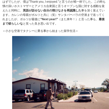
はずでしたが、僕は”Thank you, I enjoyed.”と言うのが精一杯でした。この時も
懐の深いホストマザーとアメリカ合衆国と言うオープンな国に対する感動を覚
えたと同時に、
英語が話せない自分の情けなさを再認識した
事を深く覚えてい
ます。カレンの母親がボルツと共に（笑）サンタバーバラの空港まで送ってく
れましたが、ボルツが最後に
”Next year!”
（また来年！）と言った事も、
最後
まで彼らしいな
と笑った良き思い出です。
＜小さな空港でタクシーに乗る事から始まった留学生活＞