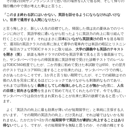
その後2日間サンフランシスコで思い出の場所を1人で巡る間、そして帰りの
飛行機の中で僕が考えた事はと言うと、
「このまま終わる訳にはいかない。英語を話せるようにならなければいけな
い。世界で通用する人間になりたい」
と言う悔しさと、新しい人生の目標でした。帰国した僕は次の夏休みでのリベ
ンジに向けて、英語学校に通いながら狂ったように英語力の向上に取り組んで
行くことになります。それはまさに
日本にいながら英語漬けの日々
を送る毎日
で、週3回の英語クラスの出席に加えて通学の電車内では単語の暗記とリスニン
グ、毎日カフェでTOEICテキストに取り組み、
大学の講義中も英語のテキスト
を開き（笑）
、娯楽も海外ドラマのDVDを英語字幕で見ると言う徹底振りでし
た。サンタバーバラからの帰国直後に英語学校で受けた診断テストでのレベル
はTOEIC560程度でしたが、二か月後に初めて受けた本試験では650、その翌月
のテストではスコア800に達することが出来たのは、サンタバーバラでの悔し
さがあったからこそです。1か月と言う短い期間でしたが、そこでの経験はその
後の人生を完全に変えるほどにショックでありながらも刺激的なものであり、
それまでは理由もなく
義務としてしの勉強しかしたことが無かった
僕に、
人生
の目標
と
前向きな姿勢
を生まれて初めて与えてくれたものです。今でも僕は、
サンタバーバラは自分が生まれ変わることが出来た第2の故郷であると思ってい
ます。
よく「英語力の向上に最も効果が薄いのが短期留学だ」と単純に主張する人
がいます。「その期間の英語力の向上」だけ見れば、それは嘘ではないかも知
れません。たかだか1〜2か月の
短期留学で英語力が劇的に向上することはあり
得ない
でしょう。ですが、その短期留学を無駄と思うのか、その後の糧とする