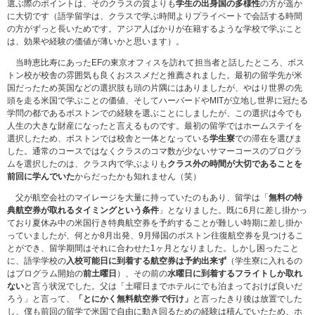
選ぶ際のポイントは、そのクラスの質よりも
学生の出身国の多様性
の方が遥か
に大切です（語学留学は、クラスで学ぶ時間よりプライベートで会話する時間
の方がずっと長いためです。アジア人ばかりが在籍するような学校で学ぶこと
は、効果や経験の価値が薄いかと思います）。
当時恵比寿にあったEFの東京オフィスを訪れて担当者と話したところ、ボス
トン校が校舎の雰囲気も良くおススメだと推薦されました。最初の留学先が米
国だったため英国などの選択肢も頭の片隅にはありましたが、やはり世界の先
頭を走る米国で学ぶことの価値、そしてハーバードやMITが立地し世界に冠たる
学問の都であるボストンでの経験を選ぶことにしましたが、この選択は今でも
人生の大きな財産になったと言えるものです。最初の留学ではホームステイを
選択したため、ボストンでは校舎と一体となっている
学生寮
での滞在を選びま
した。通常のコースではなくクラスのコマ数が少ないサマーコースのプログラ
ムを選択したのは、クラス内で学ぶよりも
クラス外の時間が大切であることを
前回に学んでいた
からだったかも知れません（笑）
父が航空会社のマイレージを大量に持っていたのもあり、留学は「
無料の特
典航空券が取れるタイミングという条件
」となりました。既に6月に差し掛かっ
ており夏休み中の米国行き特典航空券を予約することが難しい時期に差し掛か
っていましたが、何とか8月出発、9月帰国のボストン往復航空券を見つけるこ
とができ、留学期間はそれに合わせた1ヶ月となりました。しかし困ったこと
に、語学学校の
入校可能日に到着する航空券は予約出来ず
（学生寮に入れるの
はプログラム開始の
前土曜日
）、その前の
水曜日に到着するフライトしか取れ
ない
と言う状況でした。父は「土曜日までホテルにでも泊まっておけば良いだ
ろう」と言って、
「とにかく無料航空券で行け」
と言ったきり後は放置でした
し、僕も前回の留学で米国で自由に動き回るための経験は積んでいたため、ホ