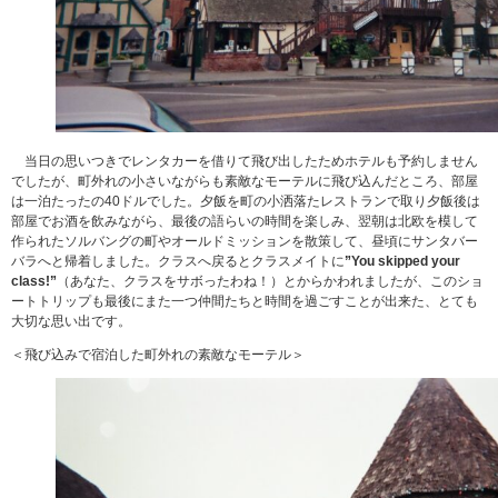
当日の思いつきでレンタカーを借りて飛び出したためホテルも予約しません
でしたが、町外れの小さいながらも素敵なモーテルに飛び込んだところ、部屋
は一泊たったの40ドルでした。夕飯を町の小洒落たレストランで取り夕飯後は
部屋でお酒を飲みながら、最後の語らいの時間を楽しみ、翌朝は北欧を模して
作られたソルバングの町やオールドミッションを散策して、昼頃にサンタバー
バラへと帰着しました。クラスへ戻るとクラスメイトに
”You skipped your
class!”
（あなた、クラスをサボったわね！）とからかわれましたが、このショ
ートトリップも最後にまた一つ仲間たちと時間を過ごすことが出来た、とても
大切な思い出です。
＜飛び込みで宿泊した町外れの素敵なモーテル＞