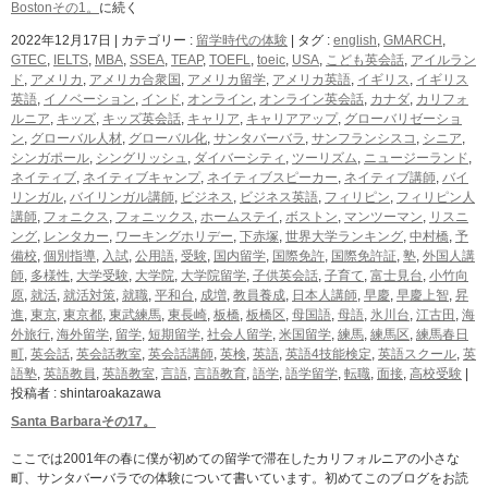
Bostonその1。
に続く
2022年12月17日
|
カテゴリー :
留学時代の体験
|
タグ :
english
,
GMARCH
,
GTEC
,
IELTS
,
MBA
,
SSEA
,
TEAP
,
TOEFL
,
toeic
,
USA
,
こども英会話
,
アイルラン
ド
,
アメリカ
,
アメリカ合衆国
,
アメリカ留学
,
アメリカ英語
,
イギリス
,
イギリス
英語
,
イノベーション
,
インド
,
オンライン
,
オンライン英会話
,
カナダ
,
カリフォ
ルニア
,
キッズ
,
キッズ英会話
,
キャリア
,
キャリアアップ
,
グローバリゼーショ
ン
,
グローバル人材
,
グローバル化
,
サンタバーバラ
,
サンフランシスコ
,
シニア
,
シンガポール
,
シングリッシュ
,
ダイバーシティ
,
ツーリズム
,
ニュージーランド
,
ネイティブ
,
ネイティブキャンプ
,
ネイティブスピーカー
,
ネイティブ講師
,
バイ
リンガル
,
バイリンガル講師
,
ビジネス
,
ビジネス英語
,
フィリピン
,
フィリピン人
講師
,
フォニクス
,
フォニックス
,
ホームステイ
,
ボストン
,
マンツーマン
,
リスニ
ング
,
レンタカー
,
ワーキングホリデー
,
下赤塚
,
世界大学ランキング
,
中村橋
,
予
備校
,
個別指導
,
入試
,
公用語
,
受験
,
国内留学
,
国際免許
,
国際免許証
,
塾
,
外国人講
師
,
多様性
,
大学受験
,
大学院
,
大学院留学
,
子供英会話
,
子育て
,
富士見台
,
小竹向
原
,
就活
,
就活対策
,
就職
,
平和台
,
成増
,
教員養成
,
日本人講師
,
早慶
,
早慶上智
,
昇
進
,
東京
,
東京都
,
東武練馬
,
東長崎
,
板橋
,
板橋区
,
母国語
,
母語
,
氷川台
,
江古田
,
海
外旅行
,
海外留学
,
留学
,
短期留学
,
社会人留学
,
米国留学
,
練馬
,
練馬区
,
練馬春日
町
,
英会話
,
英会話教室
,
英会話講師
,
英検
,
英語
,
英語4技能検定
,
英語スクール
,
英
語塾
,
英語教員
,
英語教室
,
言語
,
言語教育
,
語学
,
語学留学
,
転職
,
面接
,
高校受験
|
投稿者 : shintaroakazawa
Santa Barbaraその17。
ここでは2001年の春に僕が初めての留学で滞在したカリフォルニアの小さな
町、サンタバーバラでの体験について書いています。初めてこのブログをお読