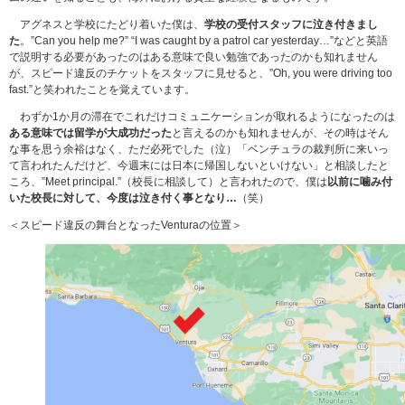
アグネスと学校にたどり着いた僕は、
学校の受付スタッフに泣き付きまし
た
。”Can you help me?” “I was caught by a patrol car yesterday…”などと英語
で説明する必要があったのはある意味で良い勉強であったのかも知れません
が、スピード違反のチケットをスタッフに見せると、”Oh, you were driving too
fast.”と笑われたことを覚えています。
わずか1か月の滞在でこれだけコミュニケーションが取れるようになったのは
ある意味では留学が大成功だった
と言えるのかも知れませんが、その時はそん
な事を思う余裕はなく、ただ必死でした（泣）「ベンチュラの裁判所に来いっ
て言われたんだけど、今週末には日本に帰国しないといけない」と相談したと
ころ、”Meet principal.”（校長に相談して）と言われたので、僕は
以前に噛み付
いた校長に対して、今度は泣き付く事となり…
（笑）
＜スピード違反の舞台となったVenturaの位置＞