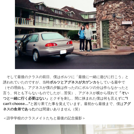
そして最後のクラスの前日、僕はボルツに「最後に一緒に遊びに行こう」と
誘われていたのですが、当時
ボルツとアグネスが大ゲンカ
をしている最中で
（その理由も、アグネスが僕の夕飯は作ったのにボルツの分は作らなかったと
言う、何とも下らないものでしたが…苦笑）、アグネスが横から現れて
「そい
つと一緒に行く必要はない」
とクギを刺し、間に挟まれた僕は何も言えずに
”I
can’t choose…”
と困り果てた事を覚えています。最初から最後まで、僕は
アグ
ネスの舎弟であった
のは間違いありません（笑）
＜語学学校のクラスメイトたちと最後の記念撮影＞