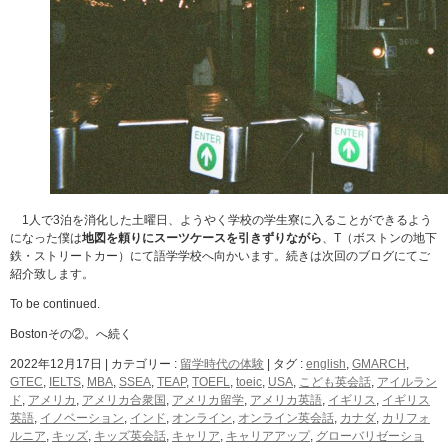
1人で3泊を消化した土曜日、ようやく学校の学生寮に入ることができるよう
になった僕は
地図を頼りにスーツケースを引きずりながら
、T（ボストンの地下
鉄・ストリートカー）にて語学学校へ向かいます。続きは次回のブログにてご
紹介致します。
To be continued.
Bostonその②。へ続く
2022年12月17日
|
カテゴリー :
留学時代の体験
|
タグ :
english
,
GMARCH
,
GTEC
,
IELTS
,
MBA
,
SSEA
,
TEAP
,
TOEFL
,
toeic
,
USA
,
こども英会話
,
アイルラン
ド
,
アメリカ
,
アメリカ合衆国
,
アメリカ留学
,
アメリカ英語
,
イギリス
,
イギリス
英語
,
イノベーション
,
インド
,
オンライン
,
オンライン英会話
,
カナダ
,
カリフォ
ルニア
,
キッズ
,
キッズ英会話
,
キャリア
,
キャリアアップ
,
グローバリゼーショ