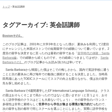
トップ
›
英会話講師
タグアーカイブ:
英会話講師
Bostonその1。
このブログ記事は、2001年に大学3年生となった僕が、夏休みを利用して2度目
にチャレンジした米国ボストンでの短期留学での経験について書いています。2
度目の留学を決意するに至ったのは最初の留学である「
留学時代の体験：Santa
Barbara編
」での経験から続くものです。その経緯につきましてはぜひ、
Santa
Barbaraその1。
のブログ記事からお読み頂ければ幸いです。
Santa Barbaraから帰国した僕はそこでの悔しさから、国内で英語学校に通う
ことと次の夏休みに再び海外での勉強に挑戦することを決意しました。当時高
田馬場にあったTOEICスクールにてスコアの向上を図りながら、僕は次の留学
先を探し始めました。
Santa Barbaraで4週間通学したEF International Language Schoolは、クラス
の質はおそらくそこまで高かったのではないと思いますが（と言うより、おそ
らく語学学校のクラスはどこも大差ないでしょう）、その留学生のバランス・
多様性は非常に素晴らしく
世界中から学生が集まる環境が魅力的だった
ので、
次の留学も別の都市で同じスクールを選ぶことにしました。実際に語学学校を