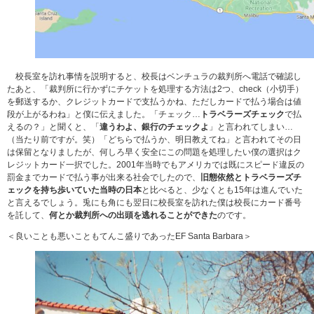
校長室を訪れ事情を説明すると、校長はベンチュラの裁判所へ電話で確認し
たあと、「裁判所に行かずにチケットを処理する方法は2つ、check（小切手）
を郵送するか、クレジットカードで支払うかね、ただしカードで払う場合は値
段が上がるわね」と僕に伝えました。「チェック…
トラベラーズチェック
で払
えるの？」と聞くと、「
違うわよ、銀行のチェックよ
」と言われてしまい…
（当たり前ですが。笑）「どちらで払うか、明日教えてね」と言われてその日
は保留となりましたが、何しろ早く安全にこの問題を処理したい僕の選択はク
レジットカード一択でした。2001年当時でもアメリカでは既にスピード違反の
罰金までカードで払う事が出来る社会でしたので、
旧態依然とトラベラーズチ
ェックを持ち歩いていた当時の日本
と比べると、少なくとも15年は進んでいた
と言えるでしょう。兎にも角にも翌日に校長室を訪れた僕は校長にカード番号
を託して、
何とか裁判所への出頭を逃れることができた
のです。
＜良いことも悪いこともてんこ盛りであったEF Santa Barbara＞