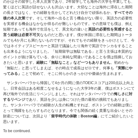
のかはその留学した本人次第であり、2年留学しても海外の大学を卒業しても、
驚くほどに英語が話せない人も沢山います。大切なことは海外に滞在した期間
の長さではなく、その経験を生かしてどれだけ自分で頑張れるか、
すべてその
後の本人次第
です。そして海外へ出ると言う機会がない限り、英語力の必要性
を実感する機会はなかなか得るのが難しいものです。その意味でも僕は、例え
短期であっても海外で生活をして、異文化の違いと
英語の必要性を実感すると
言う経験は必要不可欠
なものだと思います。僕が米国に滞在した期間はトータ
ルでも4か月にも満たないものですが、それでもその経験をきっかけとして、今
ではネイティブスピーカーと英語で議論したり海外で英語でケンカをすること
も出来るようになりました。「短期留学は無駄である」と言う主張は本質的な
ポイントが抜け落ちている、余りに単純な間違いであることを僕は指摘してお
きたいと思います。
経験に「無駄なこと」など一つもありません
。初めから
「無駄だ」と思ってしまえば、その時点で成長はゼロです。何事も
「実際にや
ってみる」
ことで初めて、そこに何らかのきっかけや価値が生まれます。
サンタバーバラから帰国して4か月の間に僕のTOEICスコアは200点以上向上
し、日常会話はある程度こなせるようになった大学3年の夏、僕はボストンにて
再び海外での生活にリベンジしました。それはサンタバーバラでの
悔しさに対
するリベンジ
であり、英語を少しは身につけた僕の最初の挑戦でもありまし
た。サンタバーバラでの経験が人生の転機とすれば、ボストンでの経験は僕に
とって飛躍をもたらすものとなります。今でも関係の続く貴重な出会いとその
財産については、次回より「
留学時代の体験：Boston編
」にてご紹介したいと
思います。
To be continued.