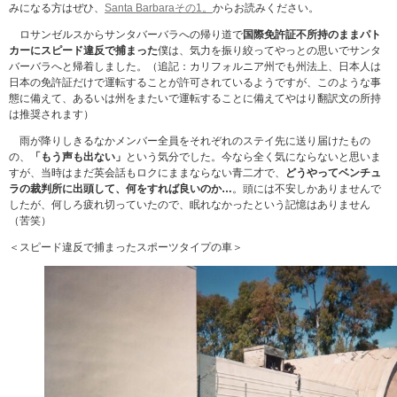
みになる方はぜひ、
Santa Barbaraその1。
からお読みください。
ロサンゼルスからサンタバーバラへの帰り道で
国際免許証不所持のままパト
カーにスピード違反で捕まった
僕は、気力を振り絞ってやっとの思いでサンタ
バーバラへと帰着しました。（追記：カリフォルニア州でも州法上、日本人は
日本の免許証だけで運転することが許可されているようですが、このような事
態に備えて、あるいは州をまたいで運転することに備えてやはり翻訳文の所持
は推奨されます）
雨が降りしきるなかメンバー全員をそれぞれのステイ先に送り届けたもの
の、
「もう声も出ない」
という気分でした。今なら全く気にならないと思いま
すが、当時はまだ英会話もロクにままならない青二才で、
どうやってベンチュ
ラの裁判所に出頭して、何をすれば良いのか…
。頭には不安しかありませんで
したが、何しろ疲れ切っていたので、眠れなかったという記憶はありません
（苦笑）
＜スピード違反で捕まったスポーツタイプの車＞