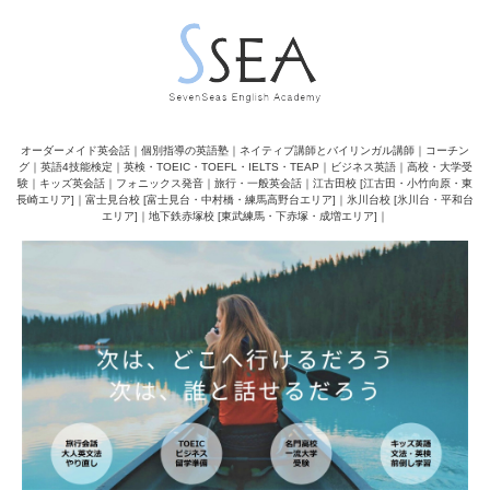
オーダーメイド英会話｜個別指導の英語塾｜ネイティブ講師とバイリンガル講師｜コーチン
グ｜英語4技能検定｜英検・TOEIC・TOEFL・IELTS・TEAP｜ビジネス英語｜高校・大学受
験｜キッズ英会話｜フォニックス発音｜旅行・一般英会話｜江古田校 [江古田・小竹向原・東
長崎エリア]｜富士見台校 [富士見台・中村橋・練馬高野台エリア]｜氷川台校 [氷川台・平和台
エリア]｜地下鉄赤塚校 [東武練馬・下赤塚・成増エリア]｜