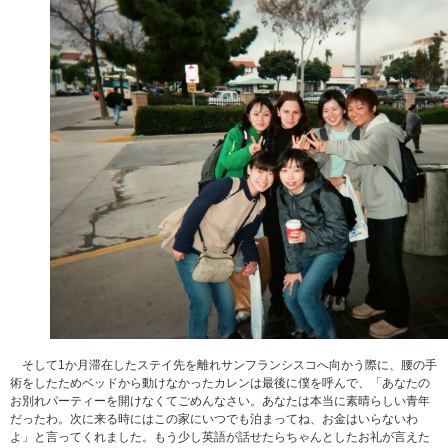
そして1か月滞在したステイ先を離れサンフランシスコへ向かう際に、腰の手
術をしたためベッドから動けなかったカレンは最後に僕を呼んで、「あなたの
お別れパーティーを開けなくてごめんなさい。あなたは本当に素晴らしい青年
だったわ。次に来る時にはこの家にいつでも泊まってね、お金はいらないわ
よ」と言ってくれました。もう少し英語が話せたらちゃんとしたお礼が言えた