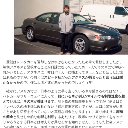
翌朝はレンタカーを返却しなければならなかったため車で登校しましたが、
毎朝アグネスと登校することが日課になっていたため、2人でその車にて学校へ
向かいました。アグネスに「昨日パトカーに捕まってさ…」などと話した記憶
はあるのですが、今思えば
スピード狂だったアグネスが捕まったと言う話は聞
かなかった
ので、僕はよほど運が悪かったのでしょう（笑）
確かにアメリカでは、日本のように早く走っている車が捕まるのではなく、
パトカーがフリーウェイに入って、
前にいる車が例え5マイルでも制限速度を超
えていれば、その車が捕まります
。地下鉄の無賃乗車もそうですが（例えばロ
サンゼルスの地下鉄は改札がない「信用乗車方式」ですが、出口に警官がいる
ことがあり切符を持っていないと高額な罰金となります）、取り締まりに
高額
の罰金
と見せしめ的な
心理
を利用するあたりは、欧米のやり方は全てをキッチ
リやろうとする日本とは考え方が異なるかも知れません。こうした社会システ
ムの違いを知ることも、海外における貴重な経験となるものです。