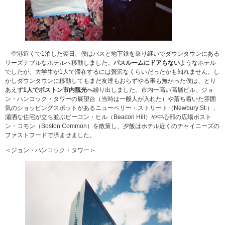
空港近くで1泊した翌日、僕はバスと地下鉄を乗り継いでダウンタウンにある
リーズナブルなホテルへ移動しました。
バスルームにドアもない
ようなホテル
でしたが、大学生が1人で滞在するには贅沢なくらいだったかも知れません。し
かしダウンタウンに移動してもまだ友達もおらずやる事も無かった僕は、とり
あえず
1人でボストン市内観光へ
繰り出しました。市内一高い高層ビル、ジョ
ン・ハンコック・タワーの展望台（当時は一般人が入れた）や落ち着いた雰囲
気のショッピングスポットがあるニューベリー・ストリート（Newbury St.）、
瀟洒な住宅が立ち並ぶビーコン・ヒル（Beacon Hill）や中心部の広場ボスト
ン・コモン（Boston Common）を散策し、夕飯はホテル近くのチャイニーズの
ファストフードで済ませました。
＜ジョン・ハンコック・タワー＞