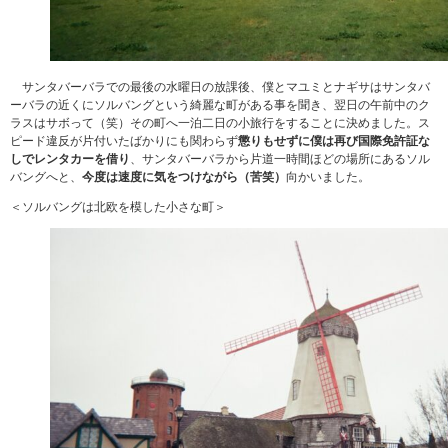
サンタバーバラでの最後の水曜日の放課後、僕とマユミとナギサはサンタバ
ーバラの近くにソルバングという綺麗な町がある事を聞き、翌日の午前中のク
ラスはサボって（笑）その町へ一泊二日の小旅行をすることに決めました。ス
ピード違反が片付いたばかりにも関わらず
懲りもせずに僕は再び国際免許証な
しでレンタカーを借り
、サンタバーバラから片道一時間ほどの場所にあるソル
バングへと、
今度は速度に気をつけながら（苦笑）
向かいました。
＜ソルバングは北欧を模した小さな町＞