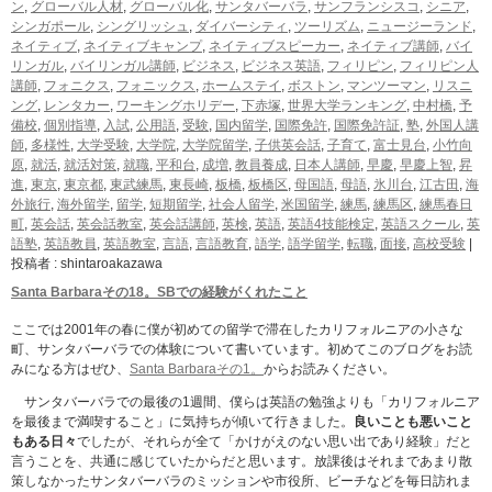
ン
,
グローバル人材
,
グローバル化
,
サンタバーバラ
,
サンフランシスコ
,
シニア
,
シンガポール
,
シングリッシュ
,
ダイバーシティ
,
ツーリズム
,
ニュージーランド
,
ネイティブ
,
ネイティブキャンプ
,
ネイティブスピーカー
,
ネイティブ講師
,
バイ
リンガル
,
バイリンガル講師
,
ビジネス
,
ビジネス英語
,
フィリピン
,
フィリピン人
講師
,
フォニクス
,
フォニックス
,
ホームステイ
,
ボストン
,
マンツーマン
,
リスニ
ング
,
レンタカー
,
ワーキングホリデー
,
下赤塚
,
世界大学ランキング
,
中村橋
,
予
備校
,
個別指導
,
入試
,
公用語
,
受験
,
国内留学
,
国際免許
,
国際免許証
,
塾
,
外国人講
師
,
多様性
,
大学受験
,
大学院
,
大学院留学
,
子供英会話
,
子育て
,
富士見台
,
小竹向
原
,
就活
,
就活対策
,
就職
,
平和台
,
成増
,
教員養成
,
日本人講師
,
早慶
,
早慶上智
,
昇
進
,
東京
,
東京都
,
東武練馬
,
東長崎
,
板橋
,
板橋区
,
母国語
,
母語
,
氷川台
,
江古田
,
海
外旅行
,
海外留学
,
留学
,
短期留学
,
社会人留学
,
米国留学
,
練馬
,
練馬区
,
練馬春日
町
,
英会話
,
英会話教室
,
英会話講師
,
英検
,
英語
,
英語4技能検定
,
英語スクール
,
英
語塾
,
英語教員
,
英語教室
,
言語
,
言語教育
,
語学
,
語学留学
,
転職
,
面接
,
高校受験
|
投稿者 : shintaroakazawa
Santa Barbaraその18。SBでの経験がくれたこと
ここでは2001年の春に僕が初めての留学で滞在したカリフォルニアの小さな
町、サンタバーバラでの体験について書いています。初めてこのブログをお読
みになる方はぜひ、
Santa Barbaraその1。
からお読みください。
サンタバーバラでの最後の1週間、僕らは英語の勉強よりも「カリフォルニア
を最後まで満喫すること」に気持ちが傾いて行きました。
良いことも悪いこと
もある日々
でしたが、それらが全て「かけがえのない思い出であり経験」だと
言うことを、共通に感じていたからだと思います。放課後はそれまであまり散
策しなかったサンタバーバラのミッションや市役所、ビーチなどを毎日訪れま