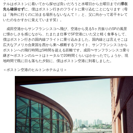
テルはボストンに着いてから探せば良いだろうと水曜日から土曜日までの
滞在
先も確保せず
に、僕はボストン行きのフライトに乗り込むことになります（母
は「海外に行くのに泊まる場所もないなんて！」と、父に向かって若干キレて
いたのをかすかに覚えています笑）。
成田空港からサンフランシスコへ飛び、空港から見る5ヶ月振りのSFの風景
に懐かしさを感じながら、たまたま仕事でSF空港にいた父と軽く食事をして、
僕はボストン行きの国内線フライトに乗り込みました。国内線とは言えそこは
広大なアメリカ合衆国を西から東へ横断するフライト、サンフランシスコから
ボストンへの飛行時間は5時間を超える距離です。成田〜サンフランシスコ乗り
継ぎ〜ボストンのルートはトータルで20時間くらいはかかったでしょうか、現
地時間で既に日も落ちた夕刻に、僕はボストン空港に到着しました。
＜ボストン空港のヒルトンホテルより＞