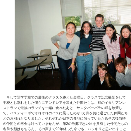
そして語学学校での最後のクラスを終えた金曜日、クラスで記念撮影をして
学校とお別れをした僕らにアンドレアを加えた仲間たちは、町のイタリアンレ
ストランで最後のランチを一緒に食べたあと、サンタバーバラの町を散策し
て、バスディーポでそれぞれのバスに乗ったのが1カ月を共に過ごした仲間たち
とのお別れとなりました。それぞれが日本の各地に散っていたためその後当時
の仲間との再会は叶っていませんが、第2の故郷で思い出を共有した仲間たちの
名前や顔はもちろん、その声まで20年経った今でも、ハッキリと思い出すこと