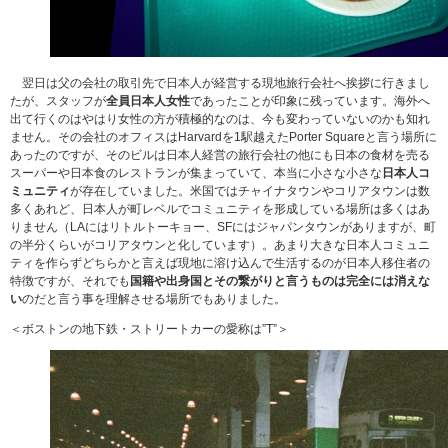
翌日は父の会社の取引先で日本人が経営する現地旅行会社へ挨拶に行きまし
たが、スタッフが
全員日本人女性
であったことが印象に残っています。海外へ
出て行くのはやはり女性の方が積極的なのは、今も変わっていないのかも知れ
ません。その会社のオフィスはHarvardを1駅越えたPorter Squareと言う場所に
あったのですが、そのビルは日本人経営の旅行会社の他にも日本の食材を売る
スーパーや日本食のレストランが集まっていて、本当に小さな小さな
日本人コ
ミュニティ
が存在していました。米国ではチャイナタウンやコリアタウンは数
多くあれど、日本人が町レベルでコミュニティを形成している場所は多くはあ
りません（LAにはリトルトーキョー、SFにはジャパンタウンがありますが、町
の半分くらいがコリアタウンと化しています）。あまり大きな日本人コミュニ
ティを作らずどちらかと言えば現地に溶け込んで生活するのが日本人移住者の
特徴ですが、それでも
国籍や出身国とその繋がりと言うものは完全には消えな
い
のだと言う事を理解させる場所でもありました。
＜ボストンの地下鉄・ストリートカーの愛称は”T”＞