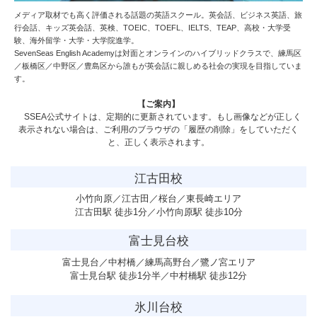
メディア取材でも高く評価される話題の英語スクール。英会話、ビジネス英語、旅
行会話、キッズ英会話、英検、TOEIC、TOEFL、IELTS、TEAP、高校・大学受
験、海外留学・大学・大学院進学。
SevenSeas English Academy
は対面とオンラインのハイブリッドクラスで、練馬区
／板橋区／中野区／豊島区から誰もが英会話に親しめる社会の実現を目指していま
す。
【ご案内】
SSEA公式サイトは、定期的に更新されています。もし画像などが正しく
表示されない場合は、ご利用のブラウザの「履歴の削除」をしていただく
と、正しく表示されます。
江古田校
小竹向原／江古田／桜台／東長崎エリア
江古田駅 徒歩1分／小竹向原駅 徒歩10分
富士見台校
富士見台／中村橋／練馬高野台／鷺ノ宮エリア
富士見台駅 徒歩1分半／中村橋駅 徒歩12分
氷川台校