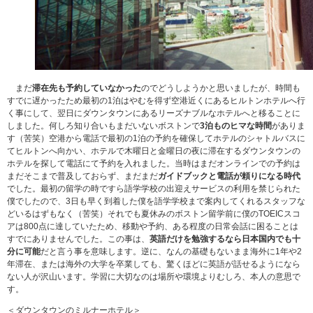
まだ
滞在先も予約していなかった
のでどうしようかと思いましたが、時間も
すでに遅かったため最初の1泊はやむを得ず空港近くにあるヒルトンホテルへ行
く事にして、翌日にダウンタウンにあるリーズナブルなホテルへと移ることに
しました。何しろ知り合いもまだいないボストンで
3泊ものヒマな時間
がありま
す（苦笑）空港から電話で最初の1泊の予約を確保してホテルのシャトルバスに
てヒルトンへ向かい、ホテルで木曜日と金曜日の夜に滞在するダウンタウンの
ホテルを探して電話にて予約を入れました。当時はまだオンラインでの予約は
まだそこまで普及しておらず、まだまだ
ガイドブックと電話が頼りになる時代
でした。最初の留学の時ですら語学学校の出迎えサービスの利用を禁じられた
僕でしたので、3日も早く到着した僕を語学学校まで案内してくれるスタッフな
どいるはずもなく（苦笑）それでも夏休みのボストン留学前に僕のTOEICスコ
アは800点に達していたため、移動や予約、ある程度の日常会話に困ることは
すでにありませんでした。この事は、
英語だけを勉強するなら日本国内でも十
分に可能
だと言う事を意味します。逆に、なんの基礎もないまま海外に1年や2
年滞在、または海外の大学を卒業しても、驚くほどに英語が話せるようになら
ない人が沢山います。学習に大切なのは場所や環境よりむしろ、本人の意思で
す。
＜ダウンタウンのミルナーホテル＞